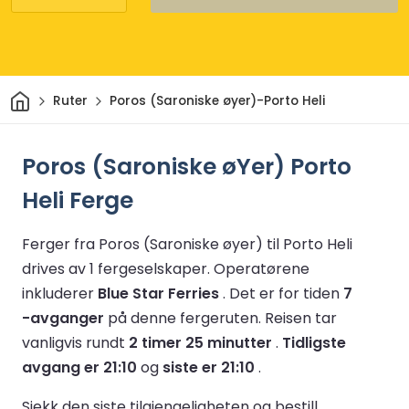
Hjem
Ruter
Poros (Saroniske øyer)-Porto Heli
Poros (Saroniske øYer) Porto
Heli Ferge
Ferger fra Poros (Saroniske øyer) til Porto Heli
drives av 1 fergeselskaper.
Operatørene
inkluderer
Blue Star Ferries
.
Det er for tiden
7
-avganger
på denne fergeruten.
Reisen tar
vanligvis rundt
2 timer 25 minutter
.
Tidligste
avgang er 21:10
og
siste er 21:10
.
Sjekk den siste tilgjengeligheten og bestill