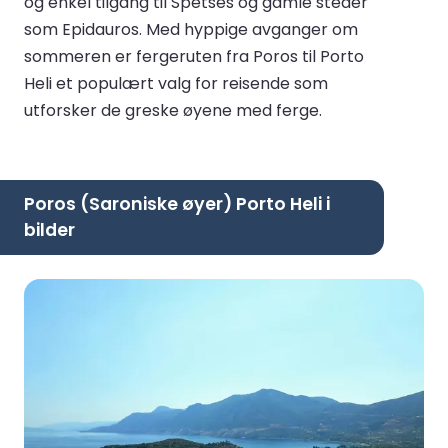
og enkel tilgang til Spetses og gamle steder
som Epidauros. Med hyppige avganger om
sommeren er fergeruten fra Poros til Porto
Heli et populært valg for reisende som
utforsker de greske øyene med ferge.
Poros (Saroniske øyer) Porto Heli i
bilder