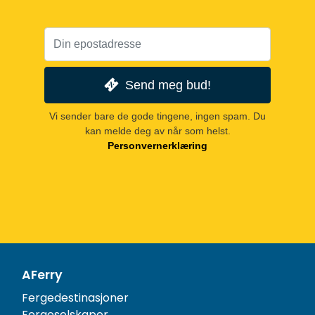
Send meg bud!
Vi sender bare de gode tingene, ingen spam. Du
kan melde deg av når som helst.
Personvernerklæring
AFerry
Fergedestinasjoner
Fergeselskaper