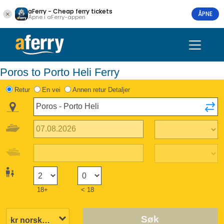
aFerry - Cheap ferry tickets
ÅPNE
Åpne i aFerry-appen
Poros to Porto Heli Ferry
Retur
En vei
Annen retur Detaljer
18+
< 18
Søk