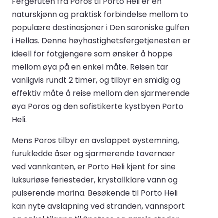
Fergeruten fra Poros til Porto Heli er en
naturskjønn og praktisk forbindelse mellom to
populære destinasjoner i Den saroniske gulfen
i Hellas. Denne høyhastighetsfergetjenesten er
ideell for fotgjengere som ønsker å hoppe
mellom øya på en enkel måte. Reisen tar
vanligvis rundt 2 timer, og tilbyr en smidig og
effektiv måte å reise mellom den sjarmerende
øya Poros og den sofistikerte kystbyen Porto
Heli.
Mens Poros tilbyr en avslappet øystemning,
furukledde åser og sjarmerende tavernaer
ved vannkanten, er Porto Heli kjent for sine
luksuriøse feriesteder, krystallklare vann og
pulserende marina. Besøkende til Porto Heli
kan nyte avslapning ved stranden, vannsport