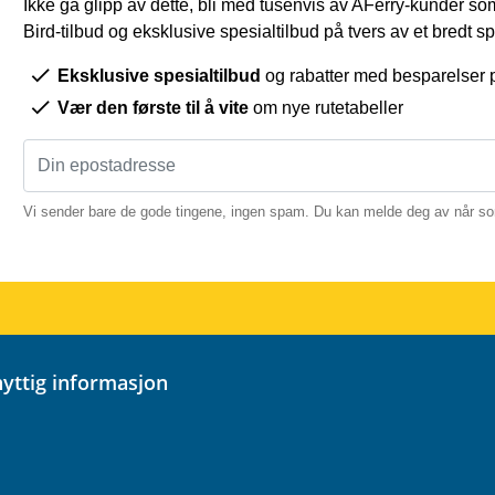
Ikke gå glipp av dette, bli med tusenvis av AFerry-kunder som
Bird-tilbud og eksklusive spesialtilbud på tvers av et bredt sp
Eksklusive spesialtilbud
og rabatter med besparelser 
Vær den første til å vite
om nye rutetabeller
Vi sender bare de gode tingene, ingen spam. Du kan melde deg av når so
 nyttig informasjon