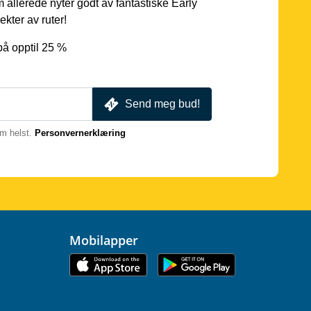
 allerede nyter godt av fantastiske Early
ekter av ruter!
på opptil 25 %
Send meg bud!
m helst.
Personvernerklæring
Mobilapper