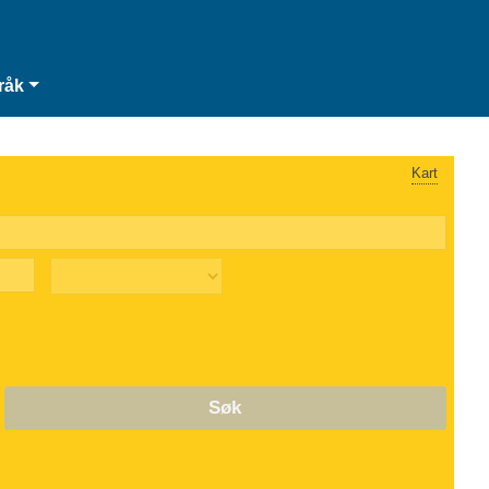
råk
Kart
Søk