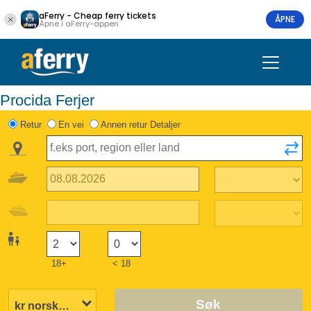
aFerry - Cheap ferry tickets
ÅPNE
Åpne i aFerry-appen
Procida Ferjer
Retur
En vei
Annen retur Detaljer
18+
< 18
Søk