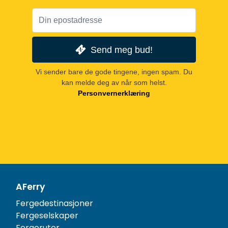
Send meg bud!
Vi sender bare de gode tingene, ingen spam. Du
kan melde deg av når som helst.
Personvernerklæring
AFerry
Fergedestinasjoner
Fergeselskaper
Fergeruter