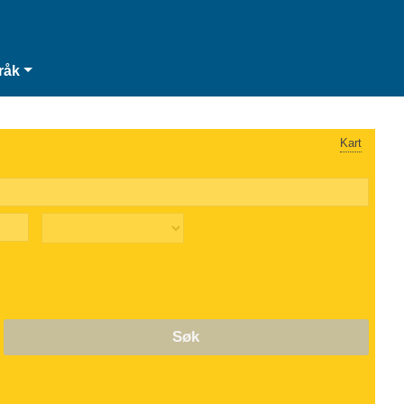
råk
Kart
Søk