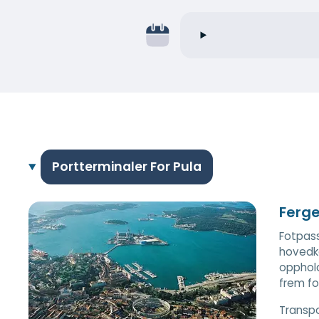
Portterminaler For Pula
Ferge
Fotpass
hovedka
opphold
frem fo
Transp