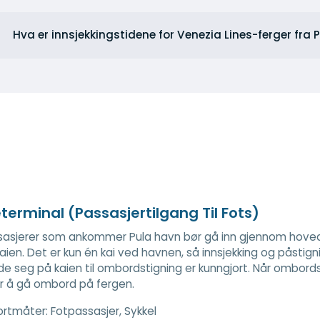
Hva er innsjekkingstidene for Venezia Lines-ferger fra 
terminal (Passasjertilgang Til Fots)
asjerer som ankommer Pula havn bør gå inn gjennom hovedi
ien. Det er kun én kai ved havnen, så innsjekking og påstigni
e seg på kaien til ombordstigning er kunngjort. Når ombordst
r å gå ombord på fergen.
ortmåter:
Fotpassasjer, Sykkel