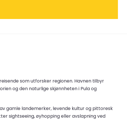
or reisende som utforsker regionen. Havnen tilbyr
storien og den naturlige skjønnheten i Pula og
g av gamle landemerker, levende kultur og pittoresk
etter sightseeing, øyhopping eller avslapning ved