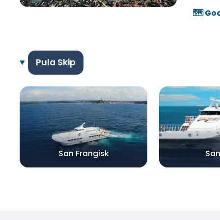
🗺️ Go
Pula Skip
San Frangisk
San