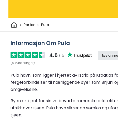
Hjem
Porter
Pula
Informasjon Om Pula
4.5
/ 5
Les anme
(
4
Vurderinger
)
Pula havn, som ligger i hjertet av Istria på Kroatias
fergeforbindelser til nærliggende øyer som Brijuni og 
omgivelsene.
Byen er kjent for sin velbevarte romerske arkitektu
utsikt over sjøen. Pula havn sikrer en sømløs og ufor
sjøen.