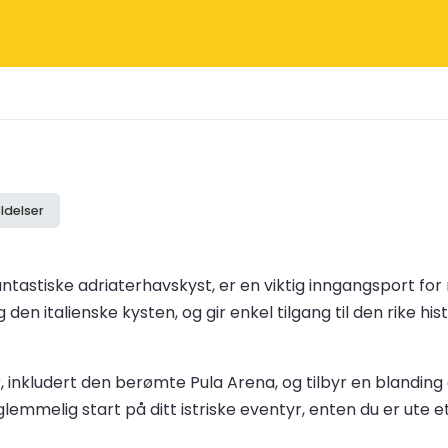
ldelser
 fantastiske adriaterhavskyst, er en viktig inngangsport f
den italienske kysten, og gir enkel tilgang til den rike hi
r, inkludert den berømte Pula Arena, og tilbyr en blandin
glemmelig start på ditt istriske eventyr, enten du er ute 