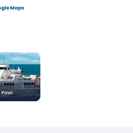
ogle Maps
 Pawl