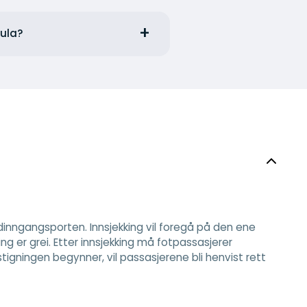
Pula?
nngangsporten. Innsjekking vil foregå på den ene
ng er grei. Etter innsjekking må fotpassasjerer
igningen begynner, vil passasjerene bli henvist rett