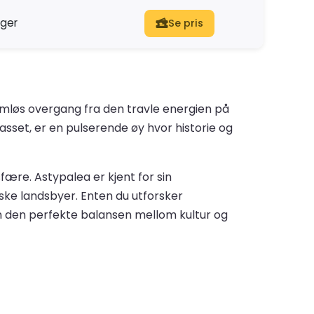
nger
Se pris
sømløs overgang fra den travle energien på
asset, er en pulserende øy hvor historie og
fære. Astypalea er kjent for sin
ske landsbyer. Enten du utforsker
ten den perfekte balansen mellom kultur og