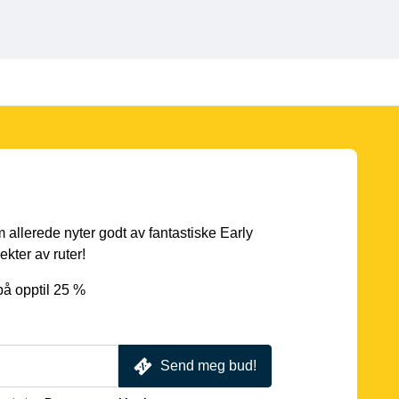
 allerede nyter godt av fantastiske Early
ekter av ruter!
på opptil 25 %
Send meg bud!