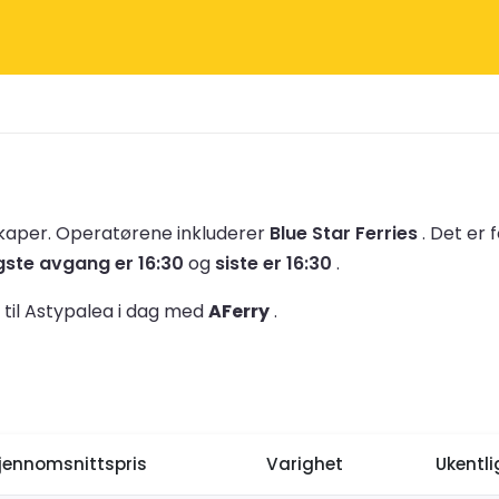
skaper.
Operatørene inkluderer
Blue Star Ferries
.
Det er 
igste avgang er 16:30
og
siste er 16:30
.
n til Astypalea i dag med
AFerry
.
jennomsnittspris
Varighet
Ukentl