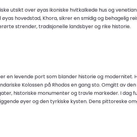
ske utsikt over øyas ikoniske hvitkalkede hus og venetian
l øyas hovedstad, Khora, sikrer en smidig og behagelig r
erørte strender, tradisjonelle landsbyer og rike historie.
er en levende port som blander historie og modernitet. 
endariske Kolossen på Rhodos en gang sto. Omgitt av d
ater, historiske monumenter og travle markeder. I dag f
liggende øyer og den tyrkiske kysten. Dens pittoreske omgi