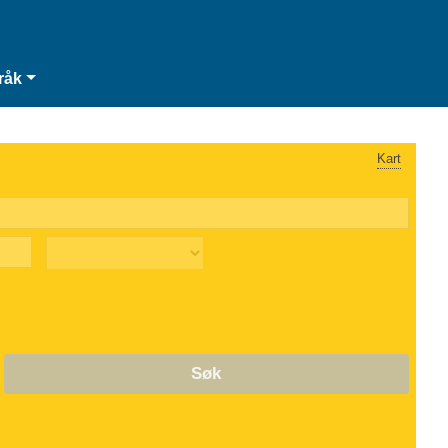
råk
Kart
Søk