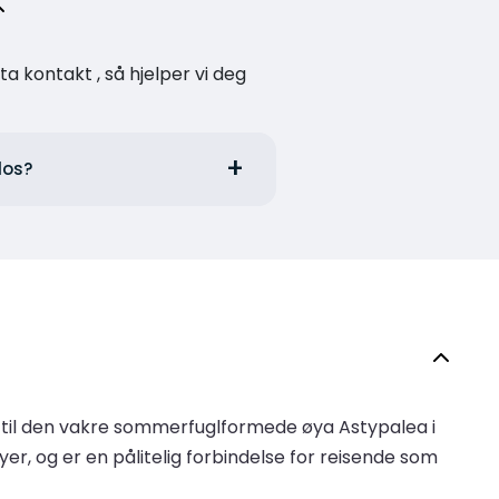
a kontakt , så hjelper vi deg
dos?
 til den vakre sommerfuglformede øya Astypalea i
r, og er en pålitelig forbindelse for reisende som