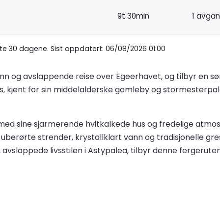
9t 30min
1 avga
ste 30 dagene. Sist oppdatert: 06/08/2026 01:00
jønn og avslappende reise over Egeerhavet, og tilbyr en 
os, kjent for sin middelalderske gamleby og stormesterpal
kt, med sine sjarmerende hvitkalkede hus og fredelige atmos
berørte strender, krystallklart vann og tradisjonelle gre
 avslappede livsstilen i Astypalea, tilbyr denne fergeru