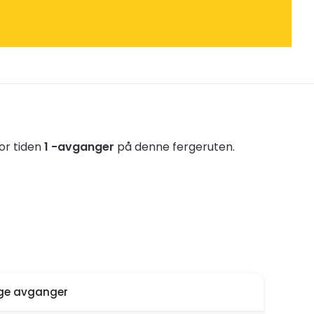
for tiden
1 -avganger
på denne fergeruten.
ige avganger