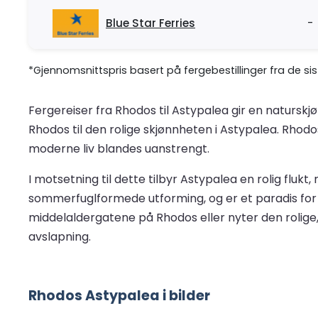
Blue Star Ferries
-
*Gjennomsnittspris basert på fergebestillinger fra de si
Fergereiser fra Rhodos til Astypalea gir en natursk
Rhodos til den rolige skjønnheten i Astypalea. Rhod
moderne liv blandes uanstrengt.
I motsetning til dette tilbyr Astypalea en rolig flu
sommerfuglformede utforming, og er et paradis for u
middelaldergatene på Rhodos eller nyter den rolige,
avslapning.
Rhodos Astypalea i bilder