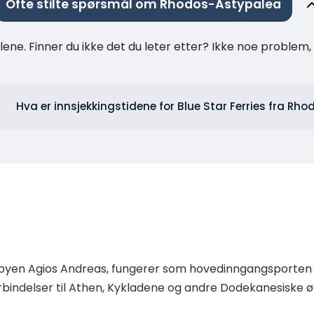
Ofte stilte spørsmål om Rhodos-Astypalea
ne. Finner du ikke det du leter etter? Ikke noe problem, t
Hva er innsjekkingstidene for Blue Star Ferries fra Rho
sbyen Agios Andreas, fungerer som hovedinngangsporten
indelser til Athen, Kykladene og andre Dodekanesiske øye