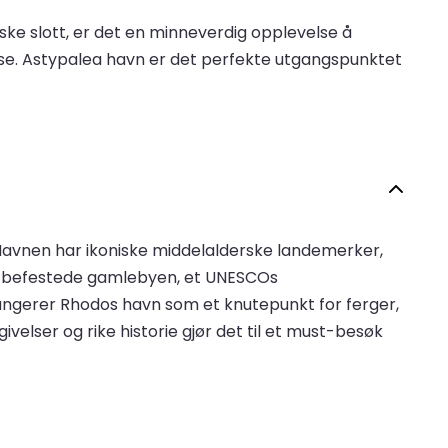
ske slott, er det en minneverdig opplevelse å
eise. Astypalea havn er det perfekte utgangspunktet
Havnen har ikoniske middelalderske landemerker,
en befestede gamlebyen, et UNESCOs
ungerer Rhodos havn som et knutepunkt for ferger,
velser og rike historie gjør det til et must-besøk