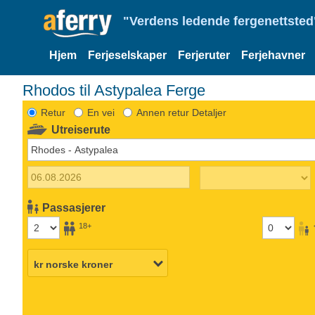
"Verdens ledende fergenettsted"
Hjem
Ferjeselskaper
Ferjeruter
Ferjehavner
Rhodos til Astypalea Ferge
Retur
En vei
Annen retur Detaljer
Utreiserute
Passasjerer
18+