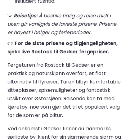
inkludert rushtid.
💡
Reisetips:
Å bestille tidlig og reise midt i
uken gir vanligvis de laveste prisene. Prisene
er høyest i helger og ferieperioder.
👉
For de siste prisene og tilgjengeligheten,
sjekk live Rostock til Gedser fergepriser.
Fergeturen fra Rostock til Gedser er en
praktisk og naturskjønn overfart, et flott
alternativ til flyreiser. Turen tilbyr komfortable
sitteplasser, spisemuligheter og fantastisk
utsikt over Østersjøen. Reisende kan ta med
kjøretøy, noe som gjør det til et populært valg
for de som er på biltur.
Ved ankomst i Gedser finner du Danmarks
sørligste by, kjent for sin sjarmerende sjarm og