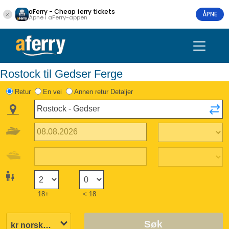
aFerry - Cheap ferry tickets
ÅPNE
Åpne i aFerry-appen
Rostock til Gedser Ferge
Retur
En vei
Annen retur Detaljer
18+
< 18
Søk