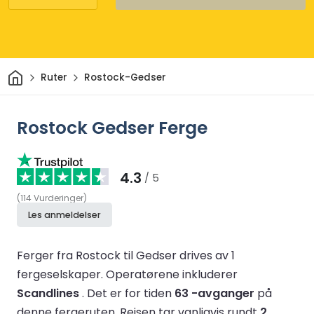
Hjem
Ruter
Rostock-Gedser
Rostock Gedser Ferge
4.3
/ 5
(
114
Vurderinger
)
Les anmeldelser
Ferger fra Rostock til Gedser drives av 1
fergeselskaper.
Operatørene inkluderer
Scandlines
.
Det er for tiden
63 -avganger
på
denne fergeruten.
Reisen tar vanligvis rundt
2