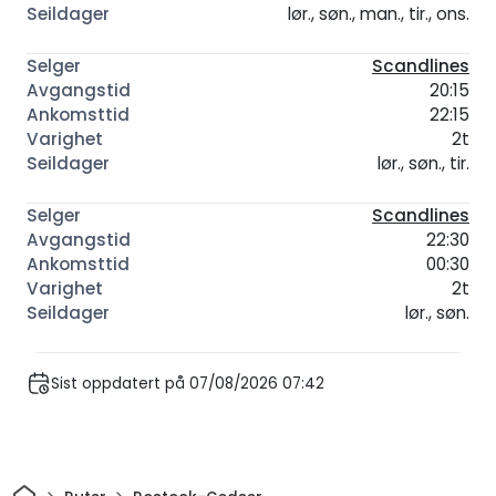
lør., søn., man., tir., ons.
Scandlines
20:15
22:15
2t
lør., søn., tir.
Scandlines
22:30
00:30
2t
lør., søn.
Sist oppdatert på 07/08/2026 07:42
Hjem