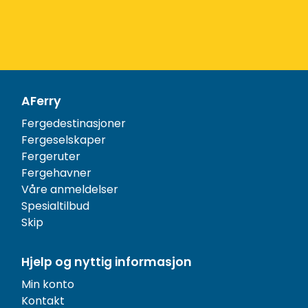
AFerry
Fergedestinasjoner
Fergeselskaper
Fergeruter
Fergehavner
Våre anmeldelser
Spesialtilbud
Skip
Hjelp og nyttig informasjon
Min konto
Kontakt