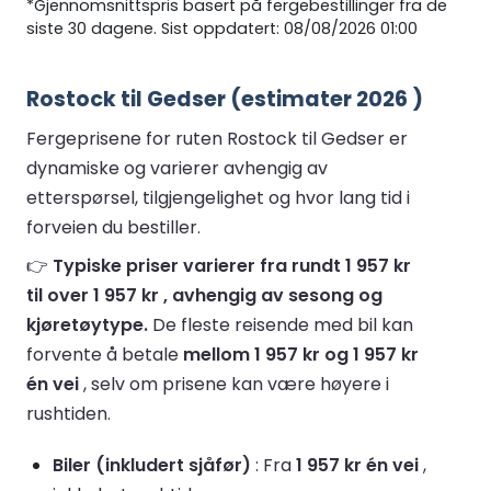
*Gjennomsnittspris basert på fergebestillinger fra de
siste 30 dagene. Sist oppdatert: 08/08/2026 01:00
Rostock til Gedser (estimater 2026 )
Fergeprisene for ruten Rostock til Gedser er
dynamiske og varierer avhengig av
etterspørsel, tilgjengelighet og hvor lang tid i
forveien du bestiller.
👉
Typiske priser varierer fra rundt 1 957 kr
til over 1 957 kr , avhengig av sesong og
kjøretøytype.
De fleste reisende med bil kan
forvente å betale
mellom 1 957 kr og 1 957 kr
én vei
, selv om prisene kan være høyere i
rushtiden.
Biler (inkludert sjåfør)
: Fra
1 957 kr én vei
,