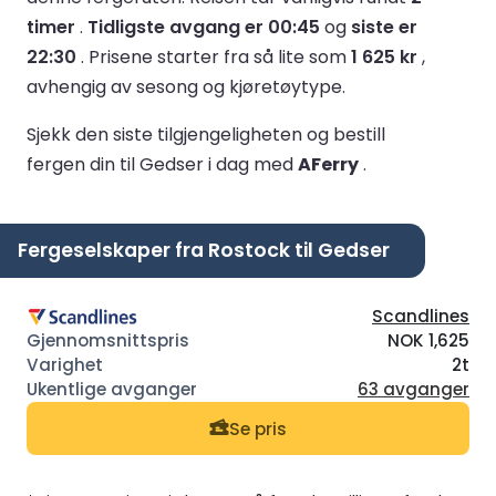
timer
.
Tidligste avgang er 00:45
og
siste er
22:30
.
Prisene starter fra så lite som
1 625 kr
,
avhengig av sesong og kjøretøytype.
Sjekk den siste tilgjengeligheten og bestill
fergen din til Gedser i dag med
AFerry
.
Fergeselskaper fra Rostock til Gedser
Scandlines
NOK 1,625
2t
63 avganger
Se pris