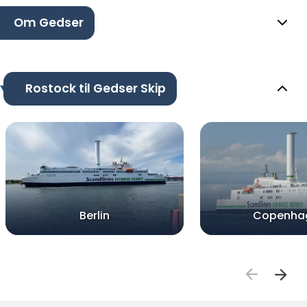
Om Gedser
Rostock til Gedser Skip
Berlin
Copenha