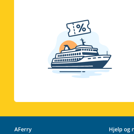
AFerry
Hjelp og