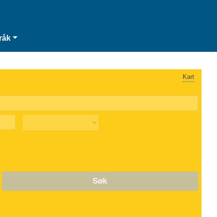
råk
Kart
Søk