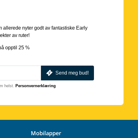
 allerede nyter godt av fantastiske Early
ekter av ruter!
på opptil 25 %
Send meg bud!
m helst.
Personvernerklæring
Mobilapper