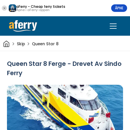
aFerry - Cheap ferry tickets
ÅPNE
Åpne i aFerry-appen
Hjem
Skip
Queen Star 8
Queen Star 8 Ferge - Drevet Av Sindo
Ferry