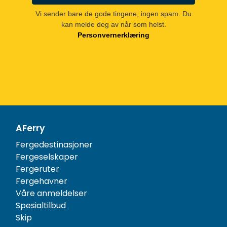
Vi sender bare de gode tingene, ingen spam. Du
kan melde deg av når som helst.
Personvernerklæring
AFerry
Fergedestinasjoner
Fergeselskaper
Fergeruter
Fergehavner
Våre anmeldelser
Spesialtilbud
Skip