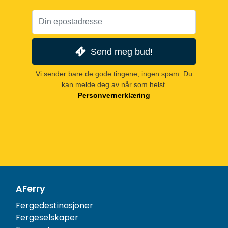
Send meg bud!
Vi sender bare de gode tingene, ingen spam. Du
kan melde deg av når som helst.
Personvernerklæring
AFerry
Fergedestinasjoner
Fergeselskaper