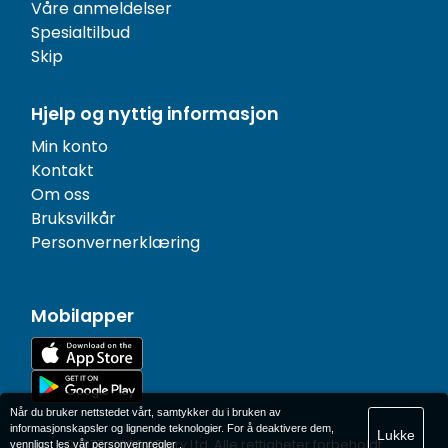
Våre anmeldelser
Spesialtilbud
Skip
Hjelp og nyttig informasjon
Min konto
Kontakt
Om oss
Bruksvilkår
Personvernerklæring
Mobilapper
Når du bruker nettstedet vårt, samtykker du i bruken av
informasjonskapsler og lignende teknologier. For å deaktivere dem,
Lukke
© 1977-
2026
AFerry Ltd. Alle rettigheter forbeholdt.
vennligst les vår
personvernregler
.