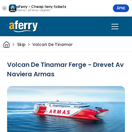
aFerry - Cheap ferry tickets
ÅPNE
Åpne i aFerry-appen
Hjem
Skip
Volcan De Tinamar
Volcan De Tinamar Ferge - Drevet Av
Naviera Armas