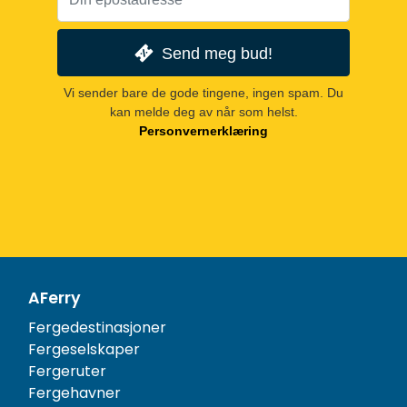
Send meg bud!
Vi sender bare de gode tingene, ingen spam. Du
kan melde deg av når som helst.
Personvernerklæring
AFerry
Fergedestinasjoner
Fergeselskaper
Fergeruter
Fergehavner