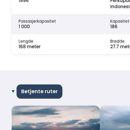
1996
Perkapal
Indones
Passasjerkapasitet
Kapasitet
1 000
186
Lengde
Bredde
168 meter
27.7 met
Betjente ruter