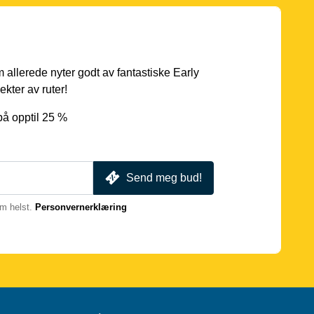
 allerede nyter godt av fantastiske Early
ekter av ruter!
på opptil 25 %
Send meg bud!
m helst.
Personvernerklæring