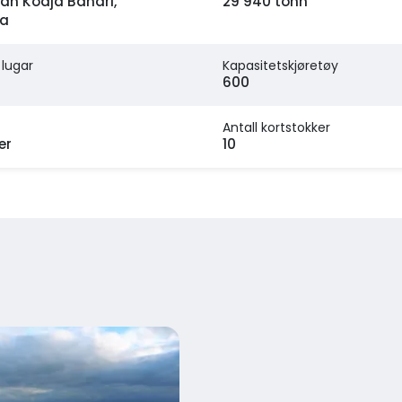
an Kodja Bahari,
29 940 tonn
ia
 lugar
Kapasitetskjøretøy
600
Antall kortstokker
er
10