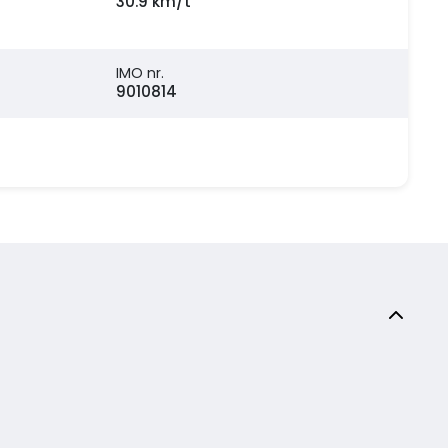
30.9 km/t
IMO nr.
9010814