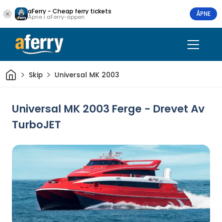
aFerry - Cheap ferry tickets
ÅPNE
Åpne i aFerry-appen
Hjem
Skip
Universal MK 2003
Universal MK 2003 Ferge - Drevet Av
TurboJET