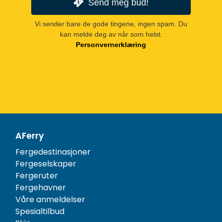
Send meg bud!
Vi sender bare de gode tingene, ingen spam. Du
kan melde deg av når som helst.
Personvernerklæring
AFerry
Fergedestinasjoner
Fergeselskaper
Fergeruter
Fergehavner
Våre anmeldelser
Spesialtilbud