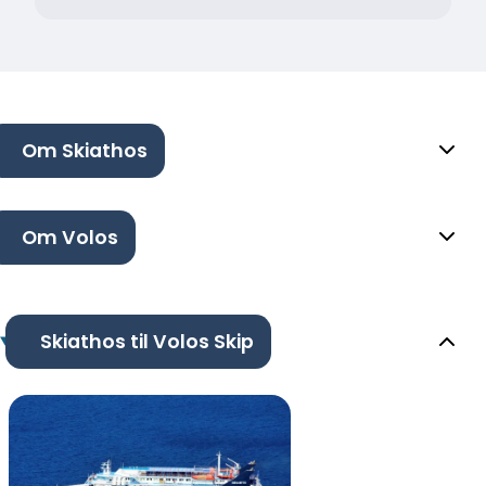
Om Skiathos
Om Volos
Skiathos til Volos Skip