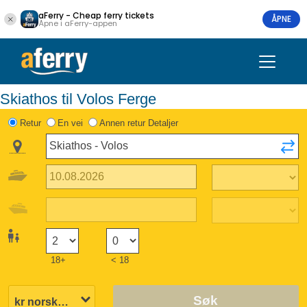
aFerry - Cheap ferry tickets
ÅPNE
Åpne i aFerry-appen
Skiathos til Volos Ferge
Retur
En vei
Annen retur Detaljer
18+
< 18
Søk