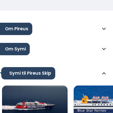
Om Pireus
Om Symi
Symi til Pireus Skip