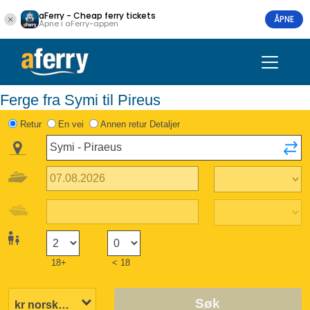
aFerry - Cheap ferry tickets
ÅPNE
Åpne i aFerry-appen
Ferge fra Symi til Pireus
Retur
En vei
Annen retur Detaljer
18+
< 18
Søk