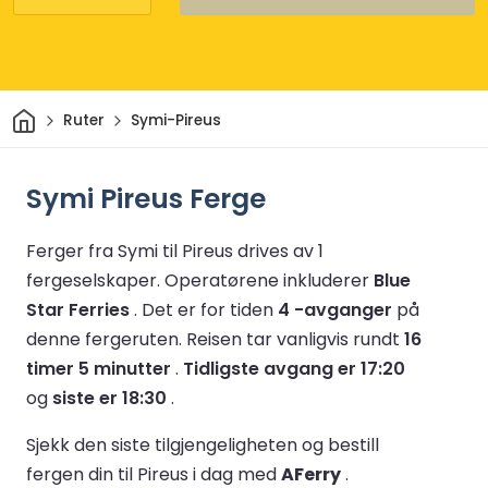
Hjem
Ruter
Symi-Pireus
Symi Pireus Ferge
Ferger fra Symi til Pireus drives av 1
fergeselskaper.
Operatørene inkluderer
Blue
Star Ferries
.
Det er for tiden
4 -avganger
på
denne fergeruten.
Reisen tar vanligvis rundt
16
timer 5 minutter
.
Tidligste avgang er 17:20
og
siste er 18:30
.
Sjekk den siste tilgjengeligheten og bestill
fergen din til Pireus i dag med
AFerry
.