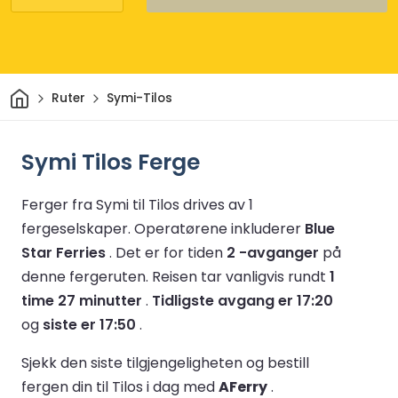
Hjem
Ruter
Symi-Tilos
Symi Tilos Ferge
Ferger fra Symi til Tilos drives av 1
fergeselskaper.
Operatørene inkluderer
Blue
Star Ferries
.
Det er for tiden
2 -avganger
på
denne fergeruten.
Reisen tar vanligvis rundt
1
time 27 minutter
.
Tidligste avgang er 17:20
og
siste er 17:50
.
Sjekk den siste tilgjengeligheten og bestill
fergen din til Tilos i dag med
AFerry
.