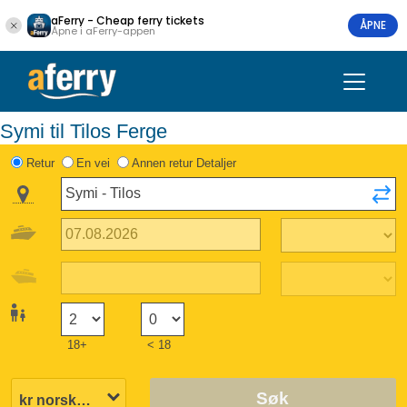
aFerry - Cheap ferry tickets
ÅPNE
Åpne i aFerry-appen
Symi til Tilos Ferge
Retur
En vei
Annen retur Detaljer
18+
< 18
Søk