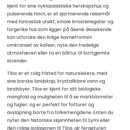
kjent for sine nyklassisistiske herskapshus og
pulserende havn, er et sjarmerende reisemål
med fantastisk utsikt, smale brosteinsgater og
fargerike hus som ligger på åsene. Besøkende
kan utforske den livlige havnefronten
omkranset av kafeer, nyte den fredelige
atmosfæren eller ta en båttur til bortgjemte
strender.
Tilos er et rolig fristed for naturelskere, med
sine barske landskap, krystallklare vann og
landsbyer. Tilos er kjent for sitt biologiske
mangfold og muligheten til å se markblomster
og fugler, og er perfekt for fotturer og
avslapning borte fra folkemengdene. Enten du
nyter den historiske skjønnheten til Symi eller
den rolige isolasjonen til Tilos, gir fergeturen