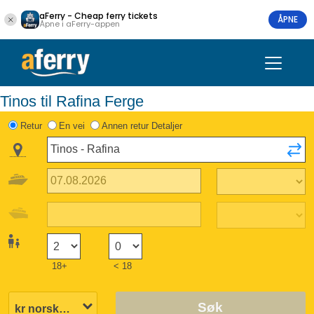
aFerry - Cheap ferry tickets
ÅPNE
Åpne i aFerry-appen
Tinos til Rafina Ferge
Retur
En vei
Annen retur Detaljer
18+
< 18
Søk