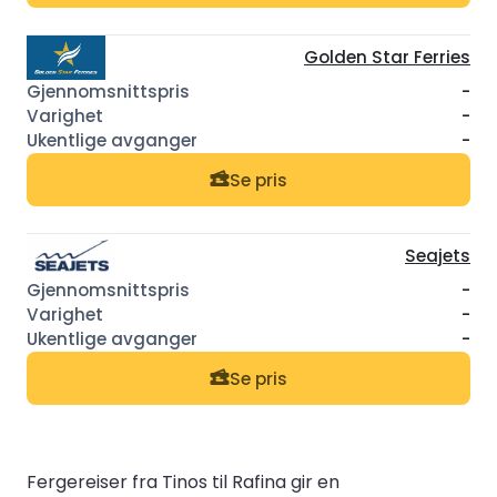
Golden Star Ferries
-
-
-
Se pris
Seajets
-
-
-
Se pris
Fergereiser fra Tinos til Rafina gir en