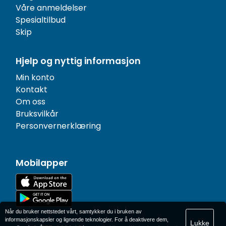
Våre anmeldelser
Spesialtilbud
Skip
Hjelp og nyttig informasjon
Min konto
Kontakt
Om oss
Bruksvilkår
Personvernerklæring
Mobilapper
Når du bruker nettstedet vårt, samtykker du i bruken av
informasjonskapsler og lignende teknologier. For å deaktivere dem,
Lukke