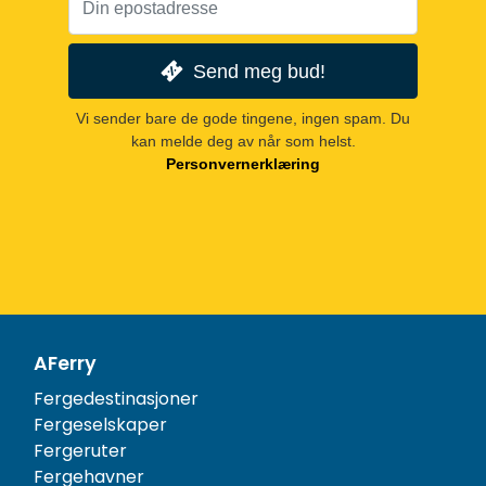
Send meg bud!
Vi sender bare de gode tingene, ingen spam. Du
kan melde deg av når som helst.
Personvernerklæring
AFerry
Fergedestinasjoner
Fergeselskaper
Fergeruter
Fergehavner