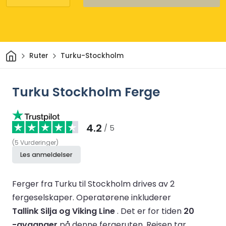
Hjem
Ruter
Turku-Stockholm
Turku Stockholm Ferge
4.2
/ 5
(
5
Vurderinger
)
Les anmeldelser
Ferger fra Turku til Stockholm drives av 2
fergeselskaper.
Operatørene inkluderer
Tallink Silja og Viking Line
.
Det er for tiden
20
-avganger
på denne fergeruten.
Reisen tar