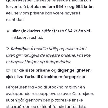
kjøretøytype.
De fleste reisende med bil kan
forvente å betale
mellom 964 kr og 964 kr én
vei
, selv om prisene kan være høyere i
rushtiden.
Biler (inkludert sjåfør)
: Fra
964 kr én vei
,
inkludert rushtid.
💡
Reisetips:
Å bestille tidlig og reise midt i
uken gir vanligvis de laveste prisene. Prisene
er høyest i helger og ferieperioder.
👉
For de siste prisene og tilgjengeligheten,
sjekk live Turku til Stockholm fergepriser.
Fergeturen fra Åbo til Stockholm tilbyr en
avslappende reiseopplevelse over Østersjøen.
Ruten går gjennom den pittoreske finske
skjærgården og er kjent for sin fantastiske