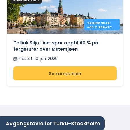
TALLINK SILJA:
-40 % RABATT
PÅ KRYSSINGER
OVER
ØSTERSJØEN
Tallink Silja Line: spar opptil 40 % på
fergeturer over Østersjøen
Postet
:
10. juni 2026
Se kampanjen
Avgangstavle for Turku-Stockholm