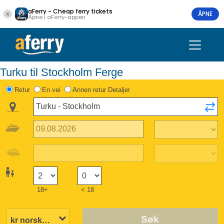
aFerry - Cheap ferry tickets
ÅPNE
Åpne i aFerry-appen
Turku til Stockholm Ferge
Retur
En vei
Annen retur Detaljer
18+
< 18
Søk