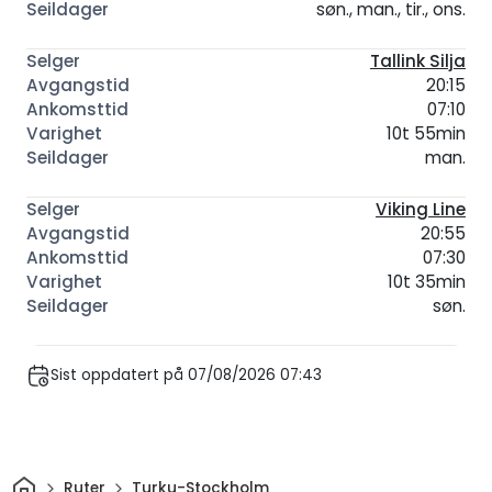
søn., man., tir., ons.
Tallink Silja
20:15
07:10
10t 55min
man.
Viking Line
20:55
07:30
10t 35min
søn.
Sist oppdatert på 07/08/2026 07:43
Hjem
Ruter
Turku-Stockholm