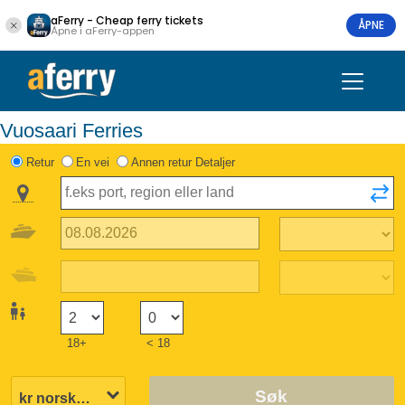
aFerry - Cheap ferry tickets
ÅPNE
Åpne i aFerry-appen
Vuosaari Ferries
Retur
En vei
Annen retur Detaljer
18+
< 18
Søk