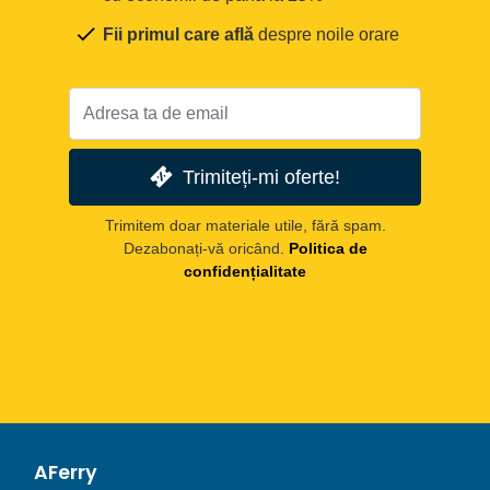
Fii primul care află
despre noile orare
Trimiteți-mi oferte!
Trimitem doar materiale utile, fără spam.
Dezabonați-vă oricând.
Politica de
confidențialitate
AFerry