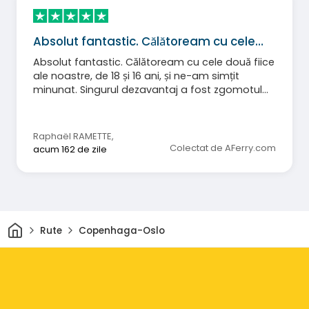
Absolut fantastic. Călătoream cu cele…
Absolut fantastic. Călătoream cu cele două fiice
ale noastre, de 18 și 16 ani, și ne-am simțit
minunat. Singurul dezavantaj a fost zgomotul
de pe coridoare destul de târziu seara (copii
alergând și țipând).
Raphaël RAMETTE
,
Colectat de AFerry.com
acum 162 de zile
Acasă
Rute
Copenhaga-Oslo