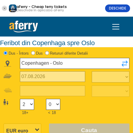
aFerry - Cheap ferry tickets
DESCHIDE
Deschide în aplicația aFerry
Feribot din Copenhaga spre Oslo
Dus - Întors
Dus
Retururi diferite Detalii
18+
< 18
Cauta