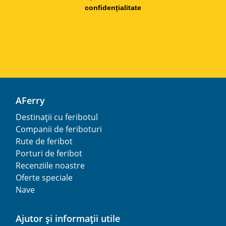
confidențialitate
AFerry
Destinații cu feribotul
Companii de feriboturi
Rute de feribot
Porturi de feribot
Recenziile noastre
Oferte speciale
Nave
Ajutor și informații utile