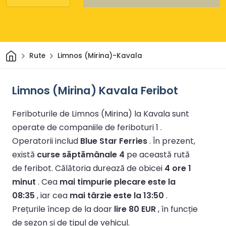
Acasă
Rute
Limnos (Mirina)-Kavala
Limnos (Mirina) Kavala Feribot
Feriboturile de Limnos (Mirina) la Kavala sunt
operate de companiile de feriboturi 1 .
Operatorii includ
Blue Star Ferries
.
În prezent,
există
curse săptămânale 4
pe această rută
de feribot.
Călătoria durează de obicei
4 ore 1
minut
.
Cea
mai timpurie plecare este la
08:35
, iar cea
mai târzie este la 13:50
.
Prețurile încep de la doar
lire 80 EUR
, în funcție
de sezon și de tipul de vehicul.