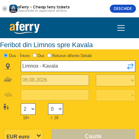
aFerry - Cheap ferry tickets
DESCHIDE
Deschide în aplicația aFerry
Feribot din Limnos spre Kavala
Dus - Întors
Dus
Retururi diferite Detalii
18+
< 18
Cauta