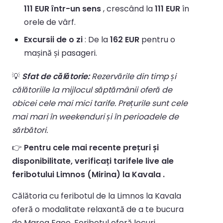
111 EUR într-un sens
, crescând la
111 EUR
în
orele de vârf.
Excursii de o zi
: De la
162 EUR
pentru o
mașină și pasageri.
💡
Sfat de călătorie:
Rezervările din timp și
călătoriile la mijlocul săptămânii oferă de
obicei cele mai mici tarife. Prețurile sunt cele
mai mari în weekenduri și în perioadele de
sărbători.
👉
Pentru cele mai recente prețuri și
disponibilitate, verificați tarifele live ale
feribotului Limnos (Mirina) la Kavala .
Călătoria cu feribotul de la Limnos la Kavala
oferă o modalitate relaxantă de a te bucura
de Marea Egee. Feribotul oferă locuri