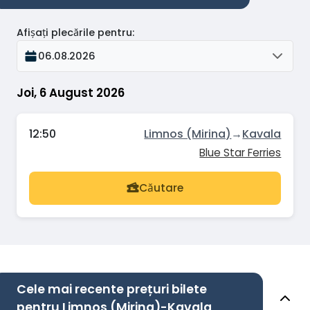
Afișați plecările pentru
:
06.08.2026
Joi, 6 August 2026
12:50
Limnos (Mirina)
→
Kavala
Blue Star Ferries
Căutare
Cele mai recente prețuri bilete
pentru Limnos (Mirina)-Kavala