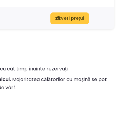
Vezi prețul
 cu cât timp înainte rezervați.
icul.
Majoritatea călătorilor cu mașină se pot
de vârf.