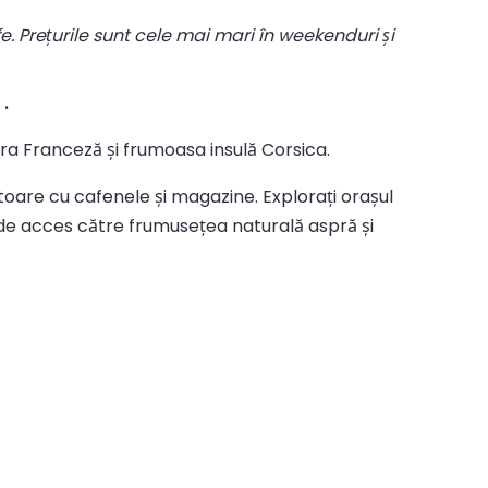
fe. Prețurile sunt cele mai mari în weekenduri și
 .
iera Franceză și frumoasa insulă Corsica.
cătoare cu cafenele și magazine. Explorați orașul
rtă de acces către frumusețea naturală aspră și