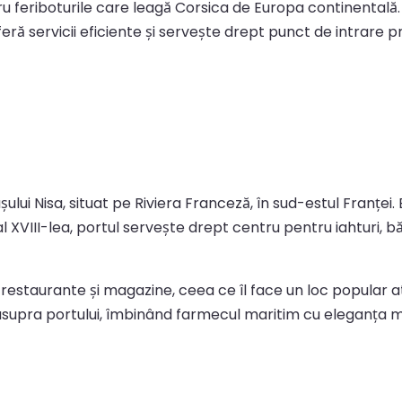
tru feriboturile care leagă Corsica de Europa continental
feră servicii eficiente și servește drept punct de intrare pr
ului Nisa, situat pe Riviera Franceză, în sud-estul Franței. 
 al XVIII-lea, portul servește drept centru pentru iahturi, bă
estaurante și magazine, ceea ce îl face un loc popular atât 
ti asupra portului, îmbinând farmecul maritim cu eleganța