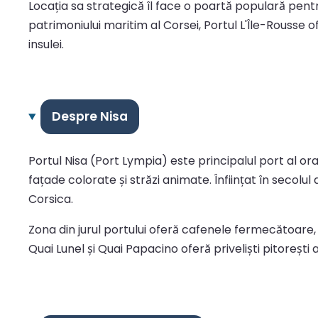
Locația sa strategică îl face o poartă populară pen
patrimoniului maritim al Corsei, Portul L'Île-Rousse o
insulei.
Despre Nisa
Portul Nisa (Port Lympia) este principalul port al oraș
fațade colorate și străzi animate. Înființat în secolul
Corsica.
Zona din jurul portului oferă cafenele fermecătoare, r
Quai Lunel și Quai Papacino oferă priveliști pitoreș