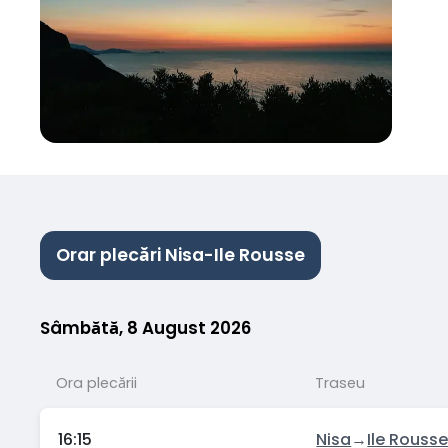
Orar plecări Nisa-Ile Rousse
Sâmbătă, 8 August 2026
Ora plecării
Traseu
16:15
Nisa
→
Ile Rouss