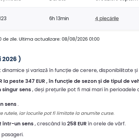
123
6h 13min
4 plecările
0 de zile. Ultima actualizare: 08/08/2026 01:00
i 2026 )
t dinamice și variază în funcție de cerere, disponibilitate și
 la peste 347 EUR , în funcție de sezon și de tipul de veh
n singur sens
, deși prețurile pot fi mai mari în perioadele 
un sens
.
 rutele, iar locurile pot fi limitate la anumite curse.
R într-un sens
, crescând la
258 EUR
în orele de vârf.
 pasageri.