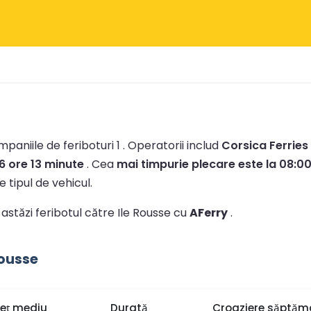
paniile de feriboturi 1 .
Operatorii includ
Corsica Ferries
6 ore 13 minute
.
Cea
mai timpurie plecare este la 08:0
e tipul de vehicul.
 astăzi feribotul către Ile Rousse cu
AFerry
.
Rousse
reț mediu
Durată
Croaziere săptăm