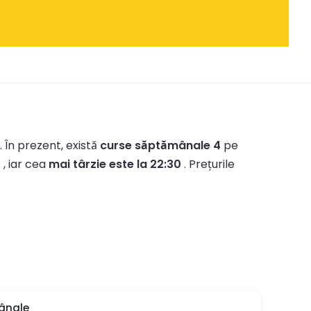
.
În prezent, există
curse săptămânale 4
pe
0
, iar cea
mai târzie este la 22:30
.
Prețurile
ânale