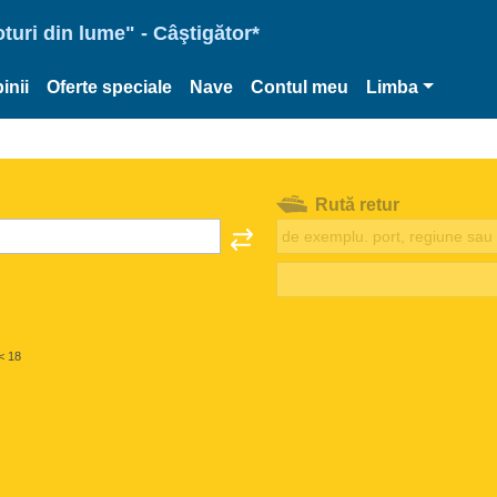
oturi din lume" - Câştigător*
inii
Oferte speciale
Nave
Contul meu
Limba
Rută retur
< 18