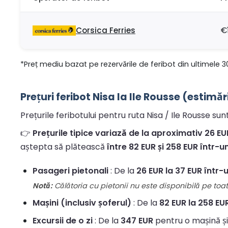
Corsica Ferries
€
*Preț mediu bazat pe rezervările de feribot din ultimele 3
Prețuri feribot Nisa la Ile Rousse (estimăr
Prețurile feribotului pentru ruta Nisa / Ile Rousse sun
👉
Prețurile tipice variază de la aproximativ 26 EUR
aștepta să plătească
între 82 EUR și 258 EUR într-u
Pasageri pietonali
: De la
26 EUR la 37 EUR într-
Notă:
Călătoria cu pietonii nu este disponibilă pe toate
Mașini (inclusiv șoferul)
: De la
82 EUR la 258 EU
Excursii de o zi
: De la
347 EUR
pentru o mașină și