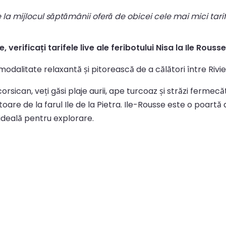
le la mijlocul săptămânii oferă de obicei cele mai mici tari
 verificați tarifele live ale feribotului Nisa la Ile Rousse
 modalitate relaxantă și pitorească de a călători între Riv
orsican, veți găsi plaje aurii, ape turcoaz și străzi ferme
 uluitoare de la farul Ile de la Pietra. Ile-Rousse este o poa
 ideală pentru explorare.