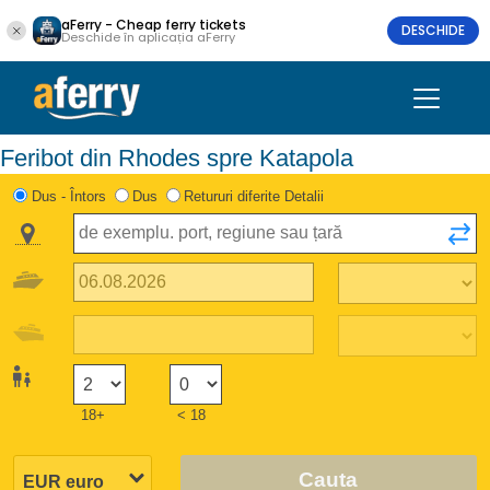
aFerry - Cheap ferry tickets
DESCHIDE
Deschide în aplicația aFerry
Feribot din Rhodes spre Katapola
Dus - Întors
Dus
Retururi diferite Detalii
18+
< 18
Cauta