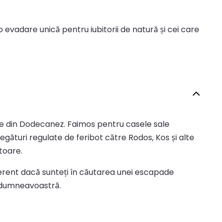
 evadare unică pentru iubitorii de natură și cei care
trare din Dodecanez. Faimos pentru casele sale
egături regulate de feribot către Rodos, Kos și alte
toare.
ndiferent dacă sunteți în căutarea unei escapade
ia dumneavoastră.