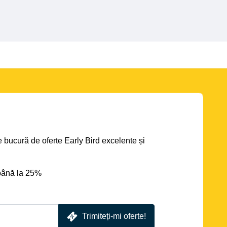
se bucură de oferte Early Bird excelente și
până la 25%
Trimiteți-mi oferte!