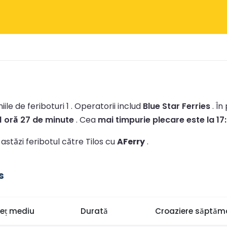
le de feriboturi 1 .
Operatorii includ
Blue Star Ferries
.
În
1 oră 27 de minute
.
Cea
mai timpurie plecare este la 17
 astăzi feribotul către Tilos cu
AFerry
.
s
reț mediu
Durată
Croaziere săptăm