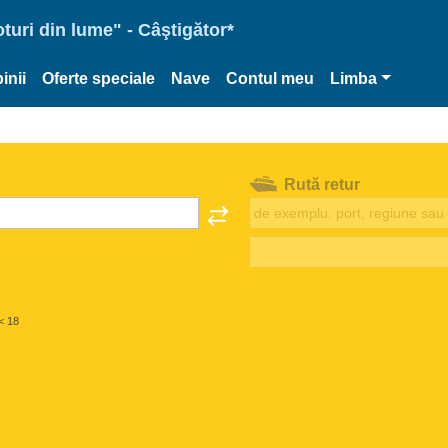
oturi din lume" - Câştigător*
inii
Oferte speciale
Nave
Contul meu
Limba
Rută retur
< 18