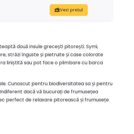
Vezi prețul
teaptă două insule grecești pitorești. Symi,
, străzi înguste și pietruite și case colorate
ra liniștită sau pot face o plimbare cu barca
 sale. Cunoscut pentru biodiversitatea sa și pentru
. Indiferent dacă vă bucurați de frumusețea
estec perfect de relaxare pitorească și frumusețe