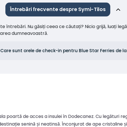
Întrebări frecvente despre Symi-Tilos
întrebări. Nu găsiți ceea ce căutați? Nicio grijă, luați leg
citarea dumneavoastră.
Care sunt orele de check-in pentru Blue Star Ferries de l
ncipala poartă de acces a insulei în Dodecanez. Cu legături r
stinație senină și neatinsă. Înconjurat de ape cristaline ș