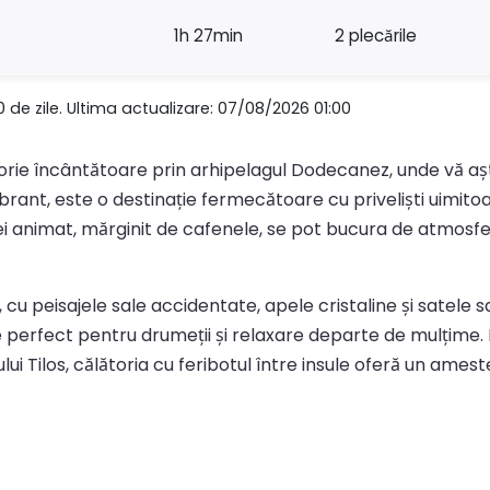
1h 27min
2 plecările
0 de zile. Ultima actualizare: 07/08/2026 01:00
lătorie încântătoare prin arhipelagul Dodecanez, unde vă aș
ant, este o destinație fermecătoare cu priveliști uimitoare
pei animat, mărginit de cafenele, se pot bucura de atmosfe
ră, cu peisajele sale accidentate, apele cristaline și satele
ste perfect pentru drumeții și relaxare departe de mulțime
ului Tilos, călătoria cu feribotul între insule oferă un am