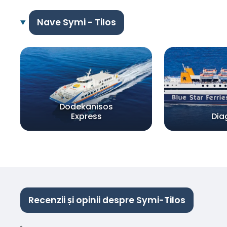
Nave Symi - Tilos
Dodekanisos
Express
Dia
Recenzii și opinii despre Symi-Tilos