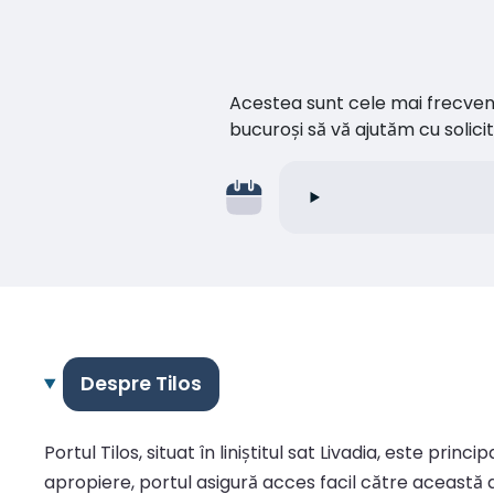
Acestea sunt cele mai frecvente 
bucuroși să vă ajutăm cu soli
Despre Tilos
Portul Tilos, situat în liniștitul sat Livadia, este pri
apropiere, portul asigură acces facil către această de