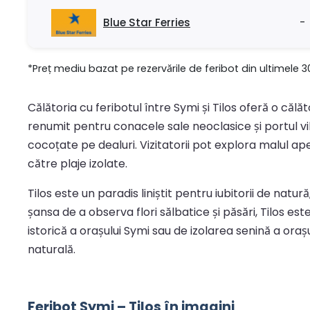
Blue Star Ferries
-
*Preț mediu bazat pe rezervările de feribot din ultimele 3
Călătoria cu feribotul între Symi și Tilos oferă o că
renumit pentru conacele sale neoclasice și portul vibr
cocoțate pe dealuri. Vizitatorii pot explora malul a
către plaje izolate.
Tilos este un paradis liniștit pentru iubitorii de natu
șansa de a observa flori sălbatice și păsări, Tilos e
istorică a orașului Symi sau de izolarea senină a oraș
naturală.
Feribot Symi – Tilos în imagini