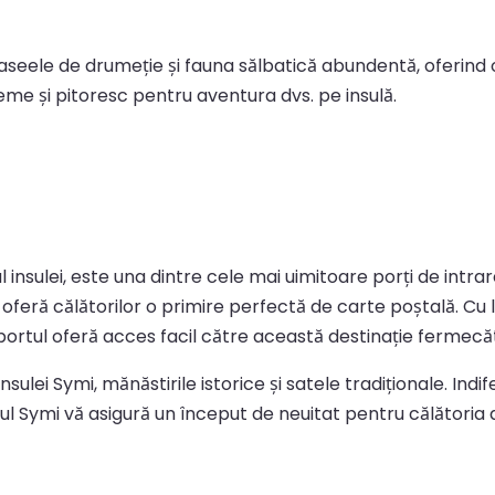
aseele de drumeție și fauna sălbatică abundentă, oferind o
leme și pitoresc pentru aventura dvs. pe insulă.
 al insulei, este una dintre cele mai uimitoare porți de in
feră călătorilor o primire perfectă de carte poștală. Cu l
 portul oferă acces facil către această destinație fermecă
insulei Symi, mănăstirile istorice și satele tradiționale. I
Portul Symi vă asigură un început de neuitat pentru călător