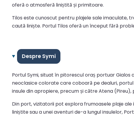
oferă o atmosferă liniștită și primitoare.
Tilos este cunoscut pentru plajele sale imaculate, tr
caută liniște. Portul Tilos oferă un început fără prob
Despre Symi
Portul Symi, situat în pitorescul oraș portuar Gialos
neoclasice colorate care coboară pe dealuri, portul o
insule din apropiere, precum și către Atena (Pireu),
Din port, vizitatorii pot explora frumoasele plaje ale 
liniștite sau a unei aventuri de-a lungul insulelor, 