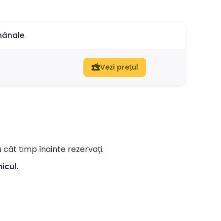
mânale
Vezi prețul
u cât timp înainte rezervați.
icul.