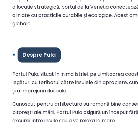
o locație strategică, portul de la Veneția conecteaz
aliniate cu practicile durabile și ecologice. Acest am
globale.
Despre Pula
Portul Pula, situat în inima Istriei, pe uimitoarea co
legături cu feribotul către insulele din apropiere, cum 
și a împrejurimilor sale.
Cunoscut pentru arhitectura sa romană bine conservat
pitorești ale mării. Portul Pula asigură un început fă
excursii între insule sau a vă relaxa la mare.