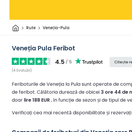
Acasă
Rute
Veneția-Pula
Veneția Pula Feribot
4.5
/ 5
Citește r
(
4
Evaluări
)
Feriboturile de Veneția la Pula sunt operate de compa
de feribot.
Călătoria durează de obicei
3 ore 44 de 
doar
lire 188 EUR
, în funcție de sezon și de tipul de ve
Verificați cea mai recentă disponibilitate și rezervați