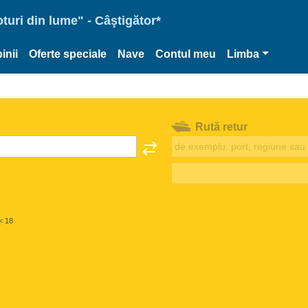
oturi din lume" - Câştigător*
inii
Oferte speciale
Nave
Contul meu
Limba
Rută retur
< 18