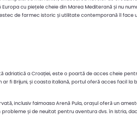
ă Europa cu piețele cheie din Marea Mediterană și nu numai,
estec de farmec istoric și utilitate contemporană îl face u
astă adriatică a Croației, este o poartă de acces cheie pen
ar fi Brijuni, și coasta italiană, portul oferă acces facil l
ă, inclusiv faimoasa Arenă Pula, orașul oferă un amestec 
ră probleme și de neuitat pentru aventura dvs. în Istria, dac