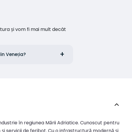
ătura și vom fi mai mult decât
din Veneția?
 industrie în regiunea Mării Adriatice. Cunoscut pentru
și servicii de feribot. Cu o infrastructură modernă și