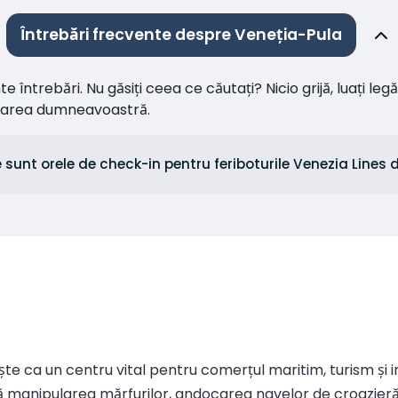
Întrebări frecvente despre Veneția-Pula
întrebări. Nu găsiți ceea ce căutați? Nicio grijă, luați leg
citarea dumneavoastră.
 sunt orele de check-in pentru feriboturile Venezia Lines 
rvește ca un centru vital pentru comerțul maritim, turism și
ptă manipularea mărfurilor, andocarea navelor de croazieră 