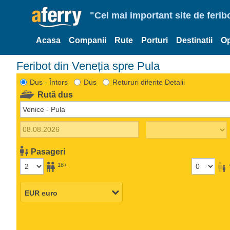
"Cel mai important site de ferib
Acasa
Companii
Rute
Porturi
Destinatii
Op
Feribot din Veneția spre Pula
Dus - Întors
Dus
Retururi diferite Detalii
Rută dus
Pasageri
18+