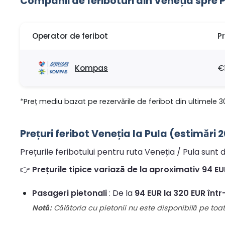
Companii de feriboturi din Veneția spre 
Operator de feribot
P
Kompas
€
*Preț mediu bazat pe rezervările de feribot din ultimele 3
Prețuri feribot Veneția la Pula (estimări 2
Prețurile feribotului pentru ruta Veneția / Pula sunt d
👉
Prețurile tipice variază de la aproximativ 94 EUR
Pasageri pietonali
: De la
94 EUR la 320 EUR într
Notă:
Călătoria cu pietonii nu este disponibilă pe toate