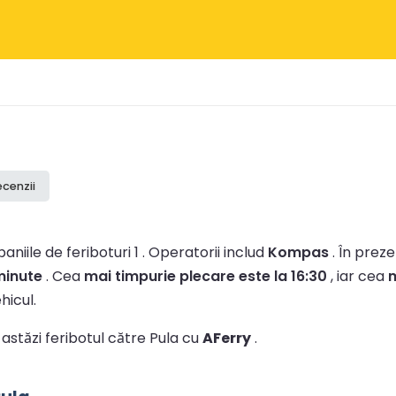
ecenzii
niile de feriboturi 1 .
Operatorii includ
Kompas
.
În preze
minute
.
Cea
mai timpurie plecare este la 16:30
, iar cea
m
hicul.
 astăzi feribotul către Pula cu
AFerry
.