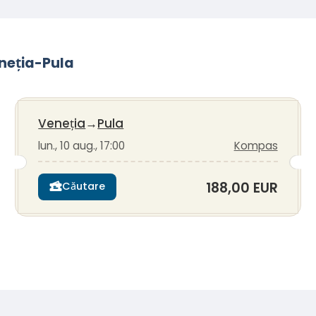
eneția-Pula
Veneția
→
Pula
lun., 10 aug., 17:00
Kompas
188,00 EUR
Căutare