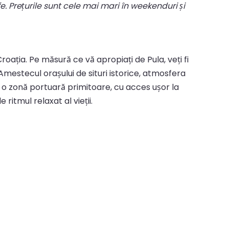
fe. Prețurile sunt cele mai mari în weekenduri și
Croația. Pe măsură ce vă apropiați de Pula, veți fi
mestecul orașului de situri istorice, atmosfera
a o zonă portuară primitoare, cu acces ușor la
ritmul relaxat al vieții.