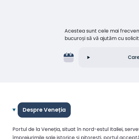
Acestea sunt cele mai frecvente 
bucuroși să vă ajutăm cu soli
Care
Despre Veneția
Portul de la Veneția, situat în nord-estul Italiei, se
împrejurimile sale istorice și pitorești, portul acce