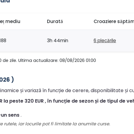
Pula
reț mediu
Durată
Croaziere săptă
188
3h 44min
6 plecările
0 de zile. Ultima actualizare: 08/08/2026 01:00
026 )
inamice și variază în funcție de cerere, disponibilitate și c
 la peste 320 EUR , în funcție de sezon și de tipul de veh
-un sens
.
 rutele, iar locurile pot fi limitate la anumite curse.