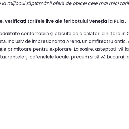
le la mijlocul săptămânii oferă de obicei cele mai mici tari
 verificați tarifele live ale feribotului Veneția la Pula .
dalitate confortabilă și plăcută de a călători din Italia în 
, inclusiv de impresionanta Arena, un amfiteatru antic. A
ație primitoare pentru explorare. La sosire, așteptați-vă l
aurantele și cafenelele locale, precum și să vă bucurați de 