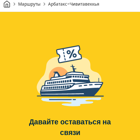
Дом
Маршруты
Арбатакс-Чивитавеккья
Давайте оставаться на
связи