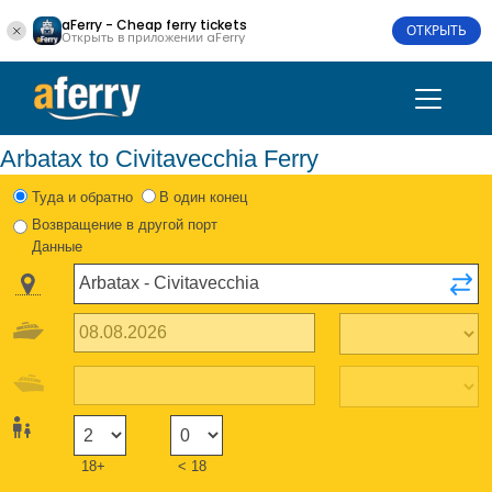
aFerry - Cheap ferry tickets
ОТКРЫТЬ
Открыть в приложении aFerry
Arbatax to Civitavecchia Ferry
Туда и обратно
В один конец
Возвращение в другой порт
Данные
18+
< 18