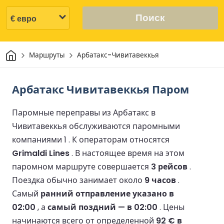
Поиск
Дом
Маршруты
Арбатакс-Чивитавеккья
Арбатакс Чивитавеккья Паром
Паромные переправы из Арбатакс в
Чивитавеккья обслуживаются паромными
компаниями 1 .
К операторам относятся
Grimaldi Lines
.
В настоящее время на этом
паромном маршруте совершается
3 рейсов
.
Поездка обычно занимает около
9 часов
.
Самый
ранний отправление указано в
02:00
, а
самый поздний — в 02:00
.
Цены
начинаются всего от определенной
92 € в