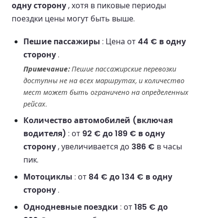
одну сторону
, хотя в пиковые периоды
поездки цены могут быть выше.
Пешие пассажиры
: Цена от
44 € в одну
сторону
.
Примечание:
Пешие пассажирские перевозки
доступны не на всех маршрутах, и количество
мест может быть ограничено на определенных
рейсах.
Количество автомобилей (включая
водителя)
: от
92 € до 189 € в одну
сторону
, увеличивается до
386 €
в часы
пик.
Мотоциклы
: от
84 € до 134 € в одну
сторону
.
Однодневные поездки
: от
185 € до