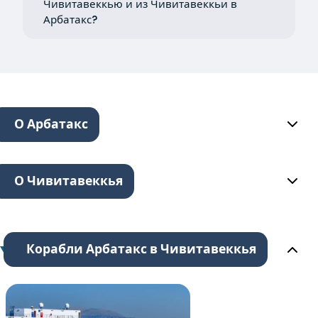
Чивитавеккью и из Чивитавеккьи в
Арбатакс?
О Арбатакс
О Чивитавеккья
Корабли Арбатакс в Чивитавеккья