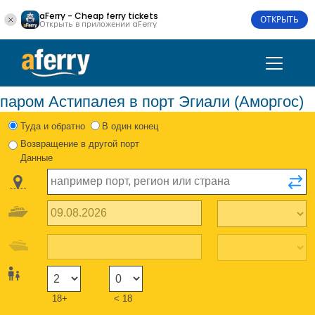
aFerry - Cheap ferry tickets
ОТКРЫТЬ
Открыть в приложении aFerry
паром Астипалея в порт Эгиали (Аморгос)
Туда и обратно
В один конец
Возвращение в другой порт
Данные
18+
< 18