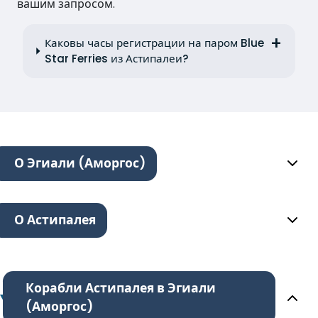
вашим запросом.
Каковы часы регистрации на паром Blue
Star Ferries из Астипалеи?
О Эгиали (Аморгос)
О Астипалея
Корабли Астипалея в Эгиали
(Аморгос)