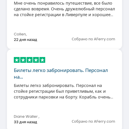
Мне очень понравилось путешествие, все было
сделано вовремя. Очень дружелюбный персонал
на стойке регистрации в Ливерпуле и хорошее
питание на борту. Определенно рекомендую
всем пользоваться услугами Stena Line.
Collen
,
Собрано по AFerry.com
22 дня назад
Билеты легко забронировать. Персонал
на…
Билеты легко забронировать. Персонал на
стойке регистрации был приветливым, как и
сотрудники парковки на борту. Корабль очень
чистый, а зал ожидания комфортабельный.
Воспользуюсь услугами снова.
Diane Waller
,
Собрано по AFerry.com
33 дня назад