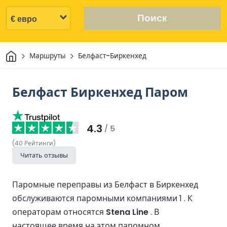
Поиск
Дом
Маршруты
Белфаст-Биркенхед
Белфаст Биркенхед Паром
4.3
/ 5
(
40
Рейтинги
)
Читать отзывы
Паромные переправы из Белфаст в Биркенхед
обслуживаются паромными компаниями 1 .
К
операторам относятся
Stena Line
.
В
настоящее время на этом паромном