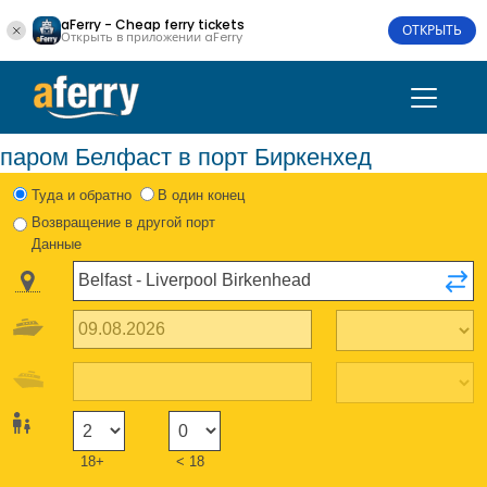
aFerry - Cheap ferry tickets
ОТКРЫТЬ
Открыть в приложении aFerry
паром Белфаст в порт Биркенхед
Туда и обратно
В один конец
Возвращение в другой порт
Данные
18+
< 18