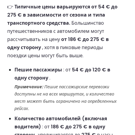
👉
Типичные цены варьируются от 54 € до
275 € в зависимости от сезона и типа
транспортного средства.
Большинство
путешественников с автомобилем могут
рассчитывать на цену
от 186 € до 275 € в
одну сторону
, хотя в пиковые периоды
поездки цены могут быть выше.
Пешие пассажиры
: от
54 € до 120 € в
одну сторону
.
Примечание:
Пешие пассажирские перевозки
доступны не на всех маршрутах, и количество
мест может быть ограничено на определенных
рейсах.
Количество автомобилей (включая
водителя)
: от
186 € до 275 € в одну
сторону
, увеличивается до
275 €
в часы