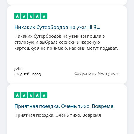
Никаких бутербродов на ужин!! Я…
Никаких бутербродов на ужин!! Я пошла в
столовую и выбрала сосиски и жареную
картошку; я не понимаю, как они могут подавать
еле приготовленную, невкусную картошку фри,
когда в Бретани или Нормандии у нас такая
вкусная картошка!! Было бы здорово, если бы
john
,
был более надежный поставщик картофеля.
Собрано по AFerry.com
36 дней назад
Приятная поездка. Очень тихо. Вовремя.
Приятная поездка. Очень тихо. Вовремя.