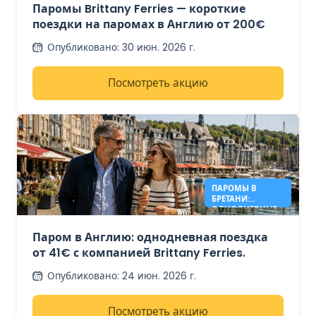
200€
Паромы Brittany Ferries — короткие
поездки на паромах в Англию от 200€
Опубликовано
:
30 июн. 2026 г.
Посмотреть акцию
ПАРОМЫ В
БРЕТАНИ:
ОДНОДНЕВНЫЕ
ПОЕЗДКИ ПО
АНГЛИИ ОТ 41€
Паром в Англию: однодневная поездка
от 41€ с компанией Brittany Ferries.
Опубликовано
:
24 июн. 2026 г.
Посмотреть акцию