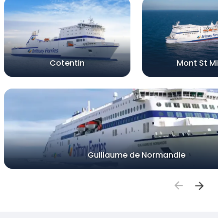
Cotentin
Mont St Mi
Guillaume de Normandie