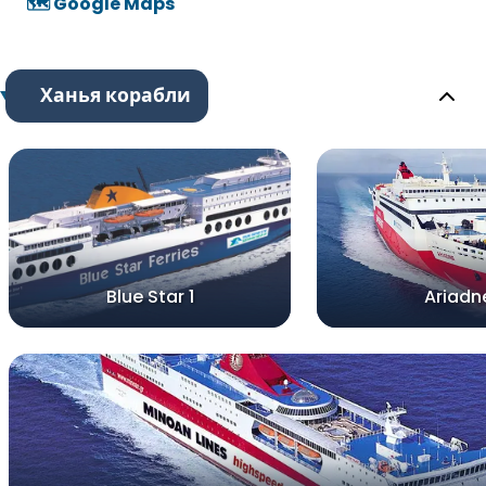
🗺️ Google Maps
Ханья корабли
Blue Star 1
Ariadn