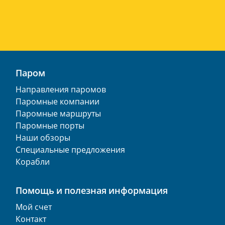
Паром
Направления паромов
Паромные компании
Паромные маршруты
Паромные порты
Наши обзоры
Специальные предложения
Корабли
Помощь и полезная информация
Мой счет
Контакт