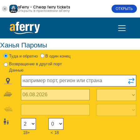
aFerry - Cheap ferry tickets
ОТКРЫТЬ
Открыть в приложении aFerry
Ханья Паромы
Туда и обратно
В один конец
Возвращение в другой порт
Данные
18+
< 18