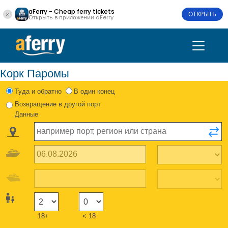
aFerry - Cheap ferry tickets
ОТКРЫТЬ
Открыть в приложении aFerry
Корк Паромы
Туда и обратно
В один конец
Возвращение в другой порт
Данные
18+
< 18