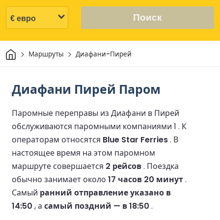
Поиск
Дом
Маршруты
Диафани-Пирей
Диафани Пирей Паром
Паромные переправы из Диафани в Пирей
обслуживаются паромными компаниями 1 .
К
операторам относятся
Blue Star Ferries
.
В
настоящее время на этом паромном
маршруте совершается
2 рейсов
.
Поездка
обычно занимает около
17 часов 20 минут
.
Самый
ранний отправление указано в
14:50
, а
самый поздний — в 18:50
.