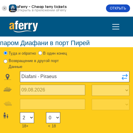
aFerry - Cheap ferry tickets
ОТКРЫТЬ
Открыть в приложении aFerry
паром Диафани в порт Пирей
Туда и обратно
В один конец
Возвращение в другой порт
Данные
18+
< 18