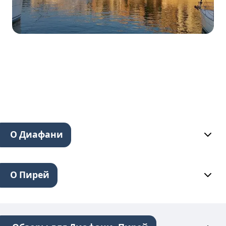
О Диафани
О Пирей