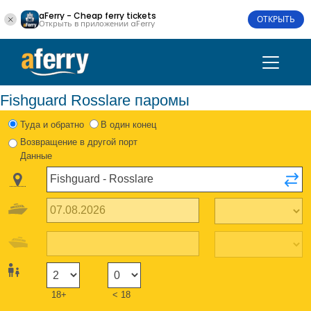
aFerry - Cheap ferry tickets
ОТКРЫТЬ
Открыть в приложении aFerry
Fishguard Rosslare паромы
Туда и обратно
В один конец
Возвращение в другой порт
Данные
18+
< 18