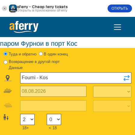
aFerry - Cheap ferry tickets
ОТКРЫТЬ
Открыть в приложении aFerry
паром Фурнои в порт Кос
Туда и обратно
В один конец
Возвращение в другой порт
Данные
18+
< 18