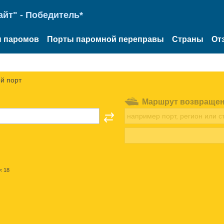
йт" - Победитель*
 паромов
Порты паромной переправы
Страны
От
й порт
Маршрут возвраще
< 18