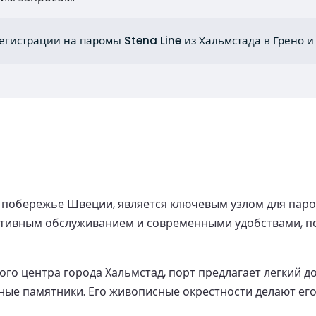
егистрации на паромы Stena Line из Хальмстада в Грено и
 побережье Швеции, является ключевым узлом для пар
ктивным обслуживанием и современными удобствами, по
го центра города Хальмстад, порт предлагает легкий д
ные памятники. Его живописные окрестности делают ег