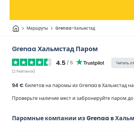
Дом
Маршруты
Grenaa-Хальмстад
Grenaa Хальмстад Паром
4.5
/ 5
Читать о
(
2
Рейтинги
)
94 €
билетов на паромы из Grenaa в Хальмстад нач
Проверьте наличие мест и забронируйте паром д
Паромные компании из Grenaa в Халь