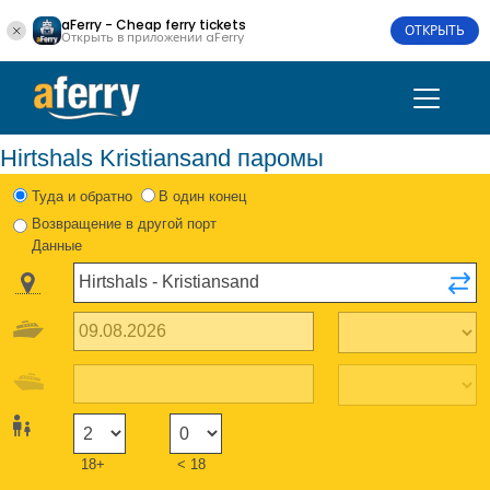
aFerry - Cheap ferry tickets
ОТКРЫТЬ
Открыть в приложении aFerry
Hirtshals Kristiansand паромы
Туда и обратно
В один конец
Возвращение в другой порт
Данные
18+
< 18