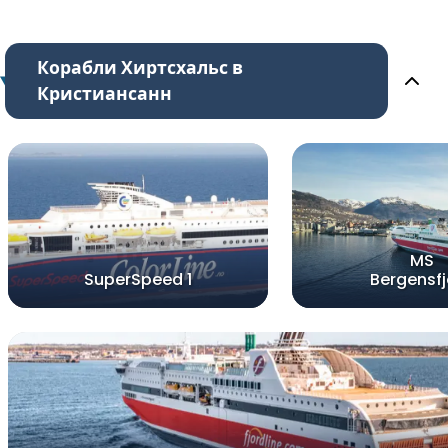
Корабли Хиртсхальс в
Кристиансанн
MS
SuperSpeed 1
Bergensfj