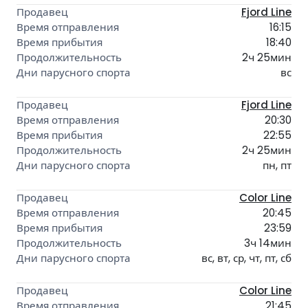
Fjord Line
16:15
18:40
2ч 25мин
вс
Fjord Line
20:30
22:55
2ч 25мин
пн, пт
Color Line
20:45
23:59
3ч 14мин
вс, вт, ср, чт, пт, сб
Color Line
21:45