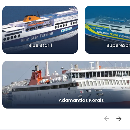
Blue Star 1
Superexp
Adamantios Korais