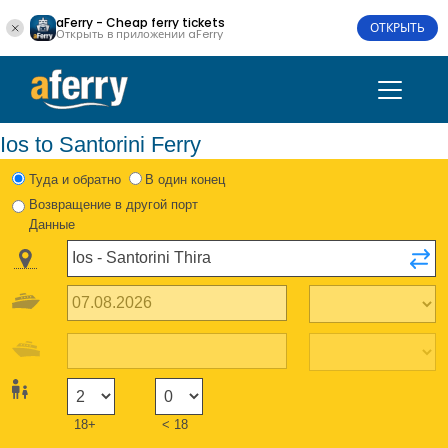
aFerry - Cheap ferry tickets
ОТКРЫТЬ
Открыть в приложении aFerry
Ios to Santorini Ferry
Туда и обратно
В один конец
Возвращение в другой порт
Данные
18+
< 18