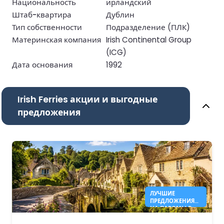
Национальность
ирландский
Штаб-квартира
Дублин
Тип собственности
Подразделение (ПЛК)
Материнская компания
Irish Continental Group
(ICG)
Дата основания
1992
Irish Ferries акции и выгодные
предложения
ЛУЧШИЕ
ПРЕДЛОЖЕНИЯ
НА ПАРОМЫ В
АНГЛИЮ В 2026
ГОДУ ОТ 41€