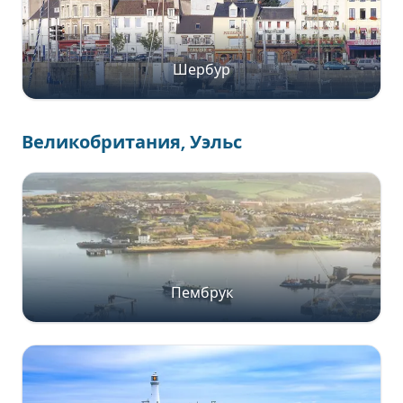
Шербур
Великобритания, Уэльс
Пембрук