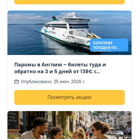
КОРОТКИЕ
ПОЕЗДКИ ПО
АНГЛИИ С
КОМПАНИЕЙ
IRISH FERRIES -
Паромы в Англию – билеты туда и
138€*
обратно на 3 и 5 дней от 138€ с
компанией Irish Ferries.
Опубликовано
:
25 июн. 2026 г.
Посмотреть акцию