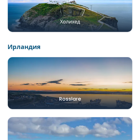
Холихед
Ирландия
Rosslare