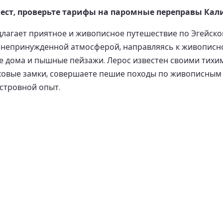
ст, проверьте тарифы на паромные переправы Кали
длагает приятное и живописное путешествие по Эгейск
 непринужденной атмосферой, направляясь к живописно
е дома и пышные пейзажи. Лерос известен своими тихи
ековые замки, совершаете пешие походы по живописным 
стровной опыт.