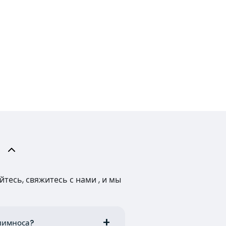
тесь, свяжитесь с нами , и мы
алимноса?