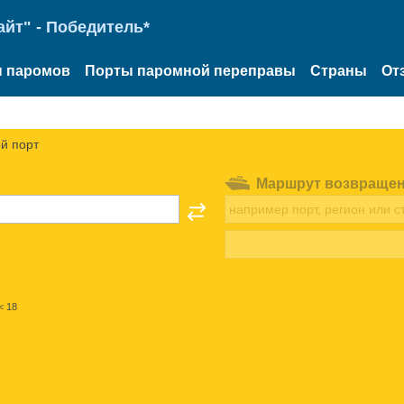
йт" - Победитель*
 паромов
Порты паромной переправы
Страны
От
й порт
Маршрут возвраще
< 18