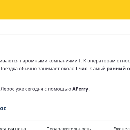
иваются паромными компаниями 1 .
К операторам отно
Поездка обычно занимает около
1 час
.
Самый
ранний о
о Лерос уже сегодня с помощью
AFerry
.
ос
редняя цена
Продолжительность
Еженед