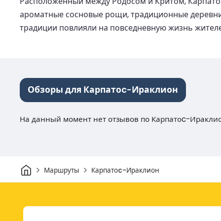
Расположенный между Родосом и Критом, Карпатос
ароматные сосновые рощи, традиционные деревни,
традиции повлияли на повседневную жизнь жителей
Обзоры для Карпатоc-Ираклион
На данный момент нет отзывов по Карпатоc-Иракли
Дом
Маршруты
Карпатоc-Ираклион