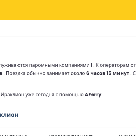
луживаются паромными компаниями 1 .
К операторам о
в
.
Поездка обычно занимает около
6 часов 15 минут
.
о Ираклион уже сегодня с помощью
AFerry
.
аклион