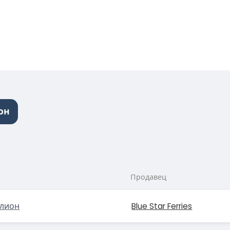
он
Продавец
лион
Blue Star Ferries