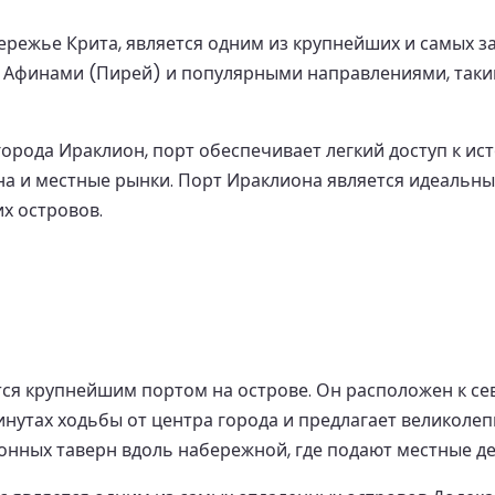
режье Крита, является одним из крупнейших и самых за
с Афинами (Пирей) и популярными направлениями, таким
орода Ираклион, порт обеспечивает легкий доступ к ис
на и местные рынки. Порт Ираклиона является идеальны
х островов.
ется крупнейшим портом на острове. Он расположен к 
инутах ходьбы от центра города и предлагает великоле
онных таверн вдоль набережной, где подают местные де