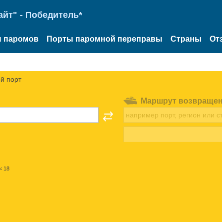
йт" - Победитель*
 паромов
Порты паромной переправы
Страны
От
й порт
Маршрут возвраще
< 18