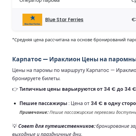
Оператор парома
С
Blue Star Ferries
€
*Средняя цена рассчитана на основе бронирований паро
Карпатоc — Ираклион Цены на паромные
Цены на паромы по маршруту Карпатоc — Ираклион 
бронируете билеты.
👉
Типичные цены варьируются от 34 € до 34 € 
Пешие пассажиры
: Цена от
34 € в одну стор
Примечание:
Пешие пассажирские перевозки доступны
💡
Совет для путешественников:
бронирование зар
выходные и праздничные дни.