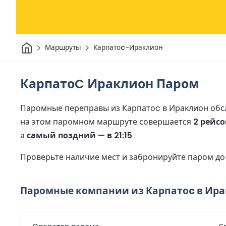
Дом
Маршруты
Карпатоc-Ираклион
КарпатоC Ираклион Паром
Паромные переправы из Карпатоc в Ираклион обс
на этом паромном маршруте совершается
2 рейсо
а
самый поздний — в 21:15
.
Проверьте наличие мест и забронируйте паром д
Паромные компании из Карпатоc в Ир