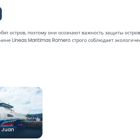
юбят остров, поэтому они осознают важность защиты остр
чине Líneas Maritimas Romero строго соблюдает экологиче
 Juan