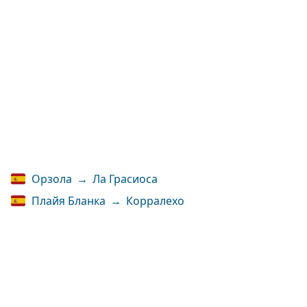
Орзола
→
Ла Грасиоса
Плайя Бланка
→
Корралехо