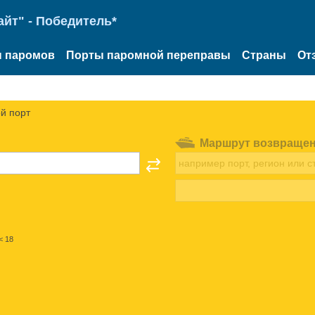
йт" - Победитель*
 паромов
Порты паромной переправы
Страны
От
й порт
Маршрут возвраще
< 18