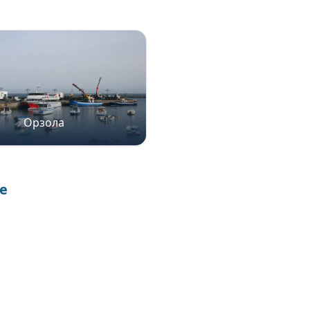
Орзола
е