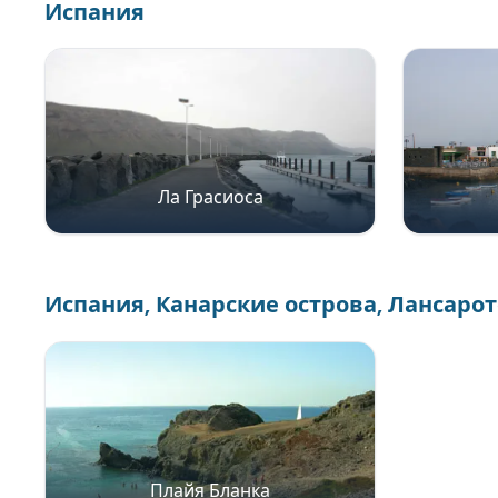
Испания
Ла Грасиоса
Испания, Канарские острова, Лансарот
Плайя Бланка