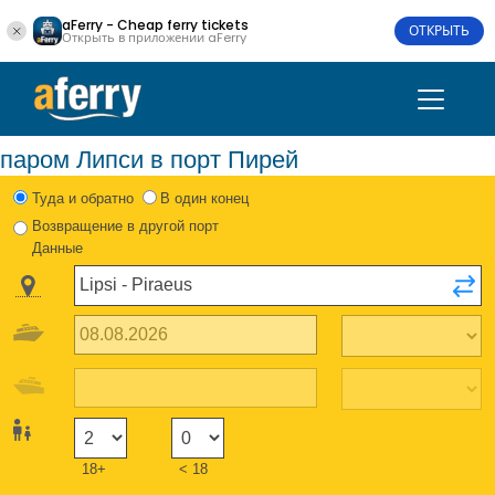
aFerry - Cheap ferry tickets
ОТКРЫТЬ
Открыть в приложении aFerry
паром Липси в порт Пирей
Туда и обратно
В один конец
Возвращение в другой порт
Данные
18+
< 18