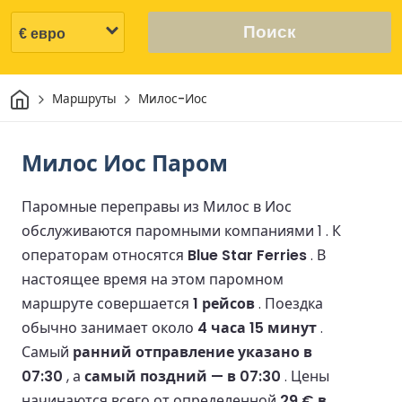
Поиск
Дом
Маршруты
Милос-Иос
Милос Иос Паром
Паромные переправы из Милос в Иос
обслуживаются паромными компаниями 1 .
К
операторам относятся
Blue Star Ferries
.
В
настоящее время на этом паромном
маршруте совершается
1 рейсов
.
Поездка
обычно занимает около
4 часа 15 минут
.
Самый
ранний отправление указано в
07:30
, а
самый поздний — в 07:30
.
Цены
начинаются всего от определенной
29 € в