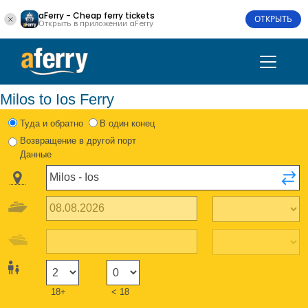
aFerry - Cheap ferry tickets
ОТКРЫТЬ
Открыть в приложении aFerry
Milos to Ios Ferry
Туда и обратно
В один конец
Возвращение в другой порт
Данные
18+
< 18