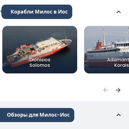
Корабли Милос в Иос
Dionisios
Adamant
Solomos
Korais
Обзоры для Милос-Иос