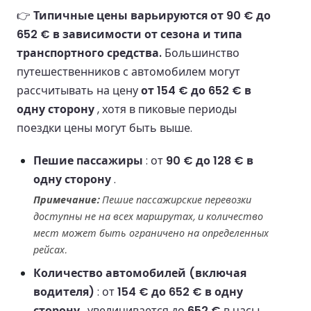
👉
Типичные цены варьируются от 90 € до
652 € в зависимости от сезона и типа
транспортного средства.
Большинство
путешественников с автомобилем могут
рассчитывать на цену
от 154 € до 652 € в
одну сторону
, хотя в пиковые периоды
поездки цены могут быть выше.
Пешие пассажиры
: от
90 € до 128 € в
одну сторону
.
Примечание:
Пешие пассажирские перевозки
доступны не на всех маршрутах, и количество
мест может быть ограничено на определенных
рейсах.
Количество автомобилей (включая
водителя)
: от
154 € до 652 € в одну
сторону
, увеличивается до
652 €
в часы