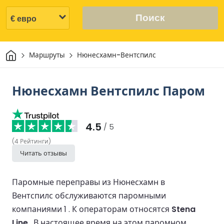
Поиск
Дом
Маршруты
Нюнесхамн-Вентспилс
Нюнесхамн Вентспилс Паром
4.5
/ 5
(
4
Рейтинги
)
Читать отзывы
Паромные переправы из Нюнесхамн в
Вентспилс обслуживаются паромными
компаниями 1 .
К операторам относятся
Stena
Line
.
В настоящее время на этом паромном