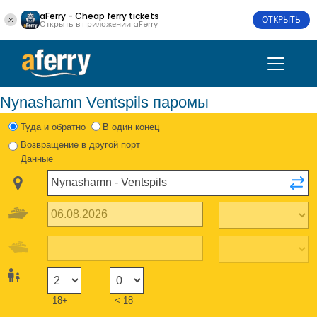
aFerry - Cheap ferry tickets
ОТКРЫТЬ
Открыть в приложении aFerry
Nynashamn Ventspils паромы
Туда и обратно
В один конец
Возвращение в другой порт
Данные
18+
< 18