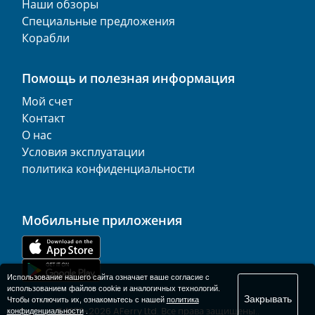
Наши обзоры
Специальные предложения
Корабли
Помощь и полезная информация
Мой счет
Контакт
О нас
Условия эксплуатации
политика конфиденциальности
Мобильные приложения
Использование нашего сайта означает ваше согласие с
использованием файлов cookie и аналогичных технологий.
Закрывать
Чтобы отключить их, ознакомьтесь с нашей
политика
© 1977-
2026
AFerry Ltd. Все права защищены..
конфиденциальности
.