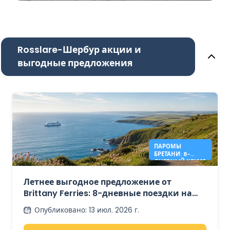
Rosslare-Шербур акции и
выгодные предложения
ПАРОМЫ
БРЕТАНИ: 8-
ДНЕВНЫЙ КРУИЗ
ПО ИРЛАНДИИ
ОТ 349 ЕВРО.
Летнее выгодное предложение от
Brittany Ferries: 8-дневные поездки на
пароме в Ирландию от 349 евро в обе
Опубликовано
:
13 июл. 2026 г.
стороны.