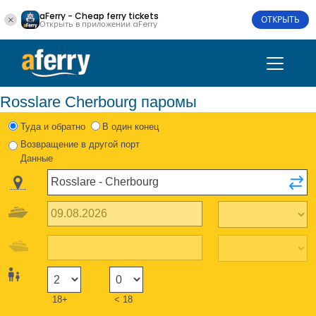
aFerry - Cheap ferry tickets
ОТКРЫТЬ
Открыть в приложении aFerry
Rosslare Cherbourg паромы
Туда и обратно
В один конец
Возвращение в другой порт
Данные
18+
< 18