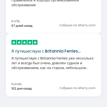
Правильное и хорошо организованное
обслуживание
tra'fik
,
Собрано по AFerry.com
57 дней назад
Я путешествую с Britannia Ferries…
Я путешествую с Britannia Ferries уже несколько
лет и всегда был очень доволен судном и
обслуживанием, как на старом, небольшом
судне Cotentin, так и на современном, более
крупном Salamanca. По сравнению с
перелетом, этот способ путешествия гораздо
Kunde
,
более расслабляющий.
Собрано по AFerry.com
102 дня назад