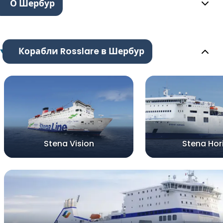
О Шербур
Корабли Rosslare в Шербур
Stena Vision
Stena Hor