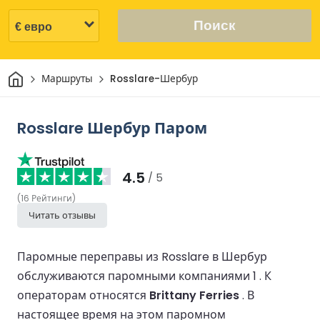
Поиск
Дом
Маршруты
Rosslare-Шербур
Rosslare Шербур Паром
4.5
/ 5
(
16
Рейтинги
)
Читать отзывы
Паромные переправы из Rosslare в Шербур
обслуживаются паромными компаниями 1 .
К
операторам относятся
Brittany Ferries
.
В
настоящее время на этом паромном