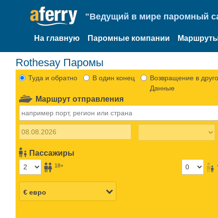
"Ведущий в мире паромный са
На главную
Паромные компании
Маршруты
Rothesay Паромы
Туда и обратно
В один конец
Возвращение в друго
Данные
Маршрут отправления
Пассажиры
18+