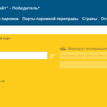
йт" - Победитель*
 паромов
Порты паромной переправы
Страны
От
й порт
Маршрут возвраще
< 18