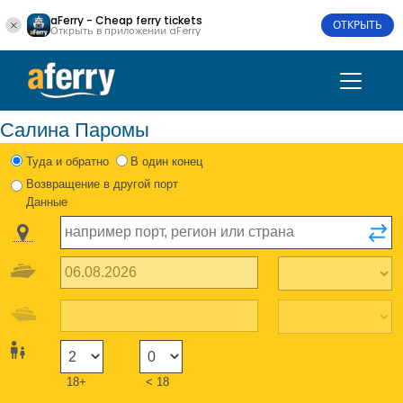
aFerry - Cheap ferry tickets
ОТКРЫТЬ
Открыть в приложении aFerry
Салина Паромы
Туда и обратно
В один конец
Возвращение в другой порт
Данные
18+
< 18