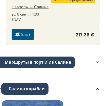
Неаполь
→
Салина
вс, 6 сент., 14:30
SNAV
217,36 €
Поиск
Маршруты в порт и из Салина
Салина корабли