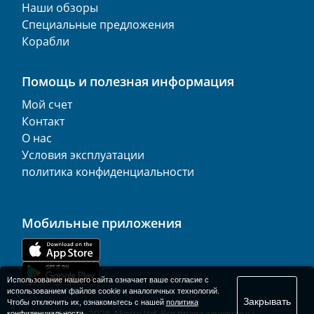
Наши обзоры
Специальные предложения
Корабли
Помощь и полезная информация
Мой счет
Контакт
О нас
Условия эксплуатации
политика конфиденциальности
Мобильные приложения
Использование нашего сайта означает ваше согласие с
использованием файлов cookie и аналогичных технологий.
Закрывать
Чтобы отключить их, ознакомьтесь с нашей
политика
© 1977-
2026
AFerry Ltd. Все права защищены..
конфиденциальности
.