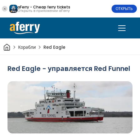
aFerry - Cheap ferry tickets
ОТКРЫТЬ
Открыть в приложении aFerry
Дом
Корабли
Red Eagle
Red Eagle - управляется Red Funnel